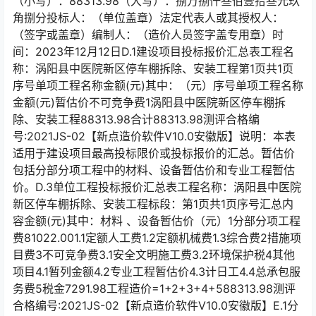
（小写）：88313.98（大写）：捌万捌仟叁佰壹拾叁元玖
角捌分投标人：（单位盖章）法定代表人或其授权人：
（签字或盖章）编制人：（造价人员签字盖专用章）时
间：2023年12月12日D.1建设项目投标报价汇总表工程名
称：涡阳县中医院新区停车棚拆除、安装工程第1页共1页
序号单项工程名称金额(元)其中：（元）序号单项工程名称
金额(元)暂估价不可竞争费1涡阳县中医院新区停车棚拆
除、安装工程88313.98合计88313.98测评合格编
号:2021JS-02【新点造价软件V10.0安徽版】说明：本表
适用于建设项目最高投标限价或投标报价的汇总。暂估价
包括分部分项工程中的材料、设备暂估价和专业工程暂估
价。D.3单位工程投标报价汇总表工程名称：涡阳县中医院
新区停车棚拆除、安装工程标段：第1页共1页序号汇总内
容金额(元)其中：材料 、设备暂估价（元）1分部分项工程
费81022.001.1定额人工费1.2定额机械费1.3综合费2措施项
目费3不可竞争费3.1安全文明施工费3.2环境保护税4其他
项目4.1暂列金额4.2专业工程暂估价4.3计日工4.4总承包服
务费5税金7291.98工程造价=1+2+3+4+588313.98测评
合格编号:2021JS-02【新点造价软件V10.0安徽版】E.1分