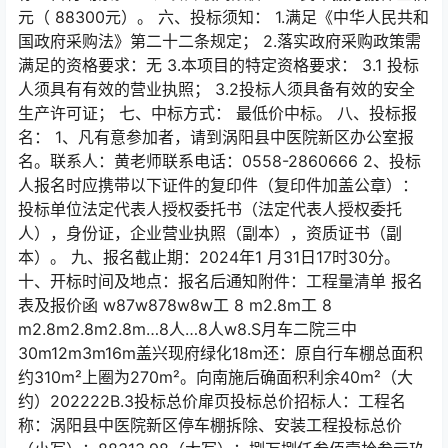
元（ 88300元）。 六、投标须知： 1.满足《中华人民共和
国政府采购法》第二十二条规定； 2.落实政府采购政策需
满足的资格要求：无 3.本项目的特定资格要求： 3.1 投标
人须具有有效的营业执照； 3.2投标人须具备有效的安全
生产许可证； 七、中标方式： 最低价中标。 八、投标报
名： 1、凡有意参加者，请到涡阳县中医院新区办公室报
名。联系人：黄老师联系电话：0558-2860666 2、投标
人报名时应携带以下证件的复印件（复印件加盖公章）：
投标单位法定代表人授权委托书（法定代表人授权委托
人），身份证，企业营业执照（副本），资质证书（副
本）。 九、报名截止期：2024年1 月31日17时30分。
十、开标时间及地点：报名后通知附件：工程量清单 报名
表及报价函 w87w878w8w工 8 m2.8m工 8
m2.8m2.8m2.8m…8人…8人w8.S月车二院三中
30m12m3m16m盖兴现府绿化18m还：原自行车棚总面积
约310m²上圈为270m²。向南施后确面积利余40m²（大
约）202222B.3投标总价扉页投标总价招标人：工程名
称：涡阳县中医院新区停车棚拆除、安装工程投标总价