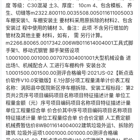
度 等级：C30混凝 土3、厚度： 10cm 4、包含模板、 养
生、切缝等m2322.800110.0035508.005011611005003
车棚安装1、车棚安装主 要材料采用原拆除的材料2、包含
安装过 程中使用的辅材 3、备注：此项 不含另行增加的
管材及其他主要 材料，如有， 需 另行计算。
m2266.80065.0017342.006WB011614004001工具式脚
手架1、移动式钢管 脚手架搭设项
1.0001000.001000.007070304001001大型机械设备 进
出场1、机械配合人 工进行车棚构件 安装台次
1.0001500.001500.00测评合格编号:2021JS-02【新点造
价软件V10.0安徽版】E.1分部分项工程量清单计价表工程
名称：涡阳县中医院新区停车棚拆除、安装工程标段：第2
页共2页序号项目编码项目名称项目特征描述计量 单位工
程量金额（元）序号项目编码项目名称项目特征描述计量
单位工程量综合单 价合价其中序号项目编码项目名称项目
特征描述计量 单位工程量综合单 价合价定额 人工费定额
机械费暂估价8WB011614004002建筑垃圾外运1、拆除的
建筑 垃圾外运项1.0001000.001000.00测评合格编