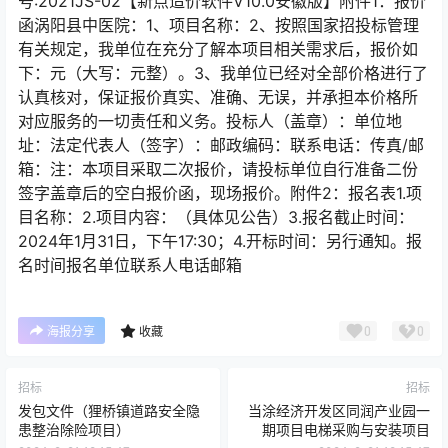
号:2021JS-02【新点造价软件V10.0安徽版】附件1：报价
函涡阳县中医院：1、项目名称：2、按照国家招投标管理
有关规定，我单位在充分了解本项目相关需求后，报价如
下：元（大写：元整）。3、我单位已经对全部价格进行了
认真核对，保证报价真实、准确、无误，并承担本价格所
对应服务的一切责任和义务。投标人（盖章）：单位地
址：法定代表人（签字）：邮政编码：联系电话：传真/邮
箱：注：本项目采取二次报价，请投标单位自行准备二份
签字盖章后的空白报价函，现场报价。附件2：报名表1.项
目名称：2.项目内容：（具体见公告）3.报名截止时间：
2024年1月31日，下午17:30；4.开标时间：另行通知。报
名时间报名单位联系人电话邮箱
0
0
海报分享
收藏
招标
招标
发包文件（狸桥镇道路安全隐
当涂经济开发区同润产业园一
患整治除险项目）
期项目电梯采购与安装项目