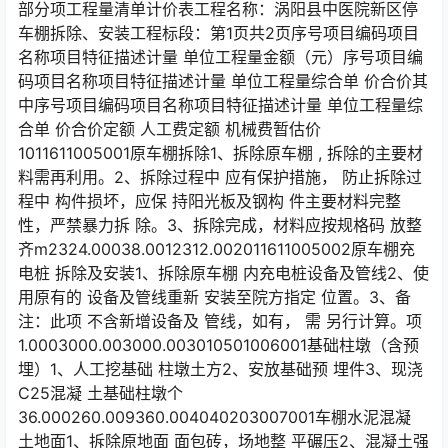
部分项工程量清单计价表工程名称：涡阳县中医院新区停
车棚拆除、安装工程标段：第1页共2页序号项目编码项目
名称项目特征描述计量 单位工程量金额（元）序号项目编
码项目名称项目特征描述计量 单位工程量综合单 价合价其
中序号项目编码项目名称项目特征描述计量 单位工程量综
合单 价合价定额 人工费定额 机械费暂估价
1011611005001原车棚拆除1、拆除原车棚 , 拆除的主要材
料需再利用。2、拆除过程中 应有保护措施， 防止拆除过
程中 构件损坏，应保 持阳光板及钢构 件主要材料完整
性，严禁暴力拆 除。3、拆除完成，材料应按规格码 放整
齐m2324.00038.0012312.002011611005002原车棚充
电桩 拆除及安装1、拆除原车棚 内充电桩设备及管线2、使
用原有的 设备及管线重新 安装至院方指定 位置。3、备
注：此项 不含新增设备及 管线，如有， 需 另行计算。项
1.0003000.003000.003010501006001基础柱墩（含预
埋）1、人工挖基础 柱墩土方2、安放基础预 埋件3、现浇
C25混凝 土基础柱墩个
36.000260.009360.004040203007001车棚水泥混凝
土地面1、拆除原地面 面包砖，场地整 平碾压2、混凝土强