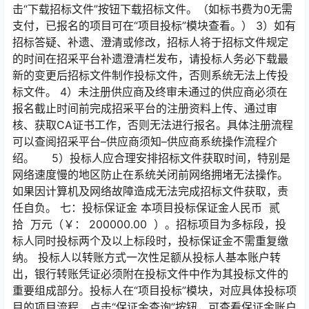
击“下载招标文件”按钮下载招标文件。（如标书费为0无需
支付，已报名的项目可在“项目投标”模块查看。） 3）如有
招标答疑、补遗、澄清或修改，招标人将于招标文件规定
的时间在招采平台补遗澄清栏发布，请投标人务必下载最
新的变更后招标文件制作投标文件，否则系统无法上传投
标文件。 4）未注册供应商及终审未通过的供应商必须在
报名截止时间前完成招采平台的注册资料上传、通过审
核、获取CA证书工作，否则无法进行报名。具体注册流程
可以查阅招采平台–供应商须知–供应商系统操作流程介
绍。 5）投标人应合理安排招标文件获取时间，特别是
网络速度慢的地区防止在系统关闭前网络拥堵无法操作。
如果因计算机及网络故障造成无法完成招标文件获取，责
任自负。 七：投标保证金 本项目投标保证金人民币 贰
拾 万元（￥： 200000.00 ）。招标项目为多标段，投
标人同时投标两个及以上标段时，投标保证金不需重复缴
纳。 投标人以转账方式一次性足额从投标人基本账户转
出，银行转账凭证必须附在投标文件中作为其投标文件的
重要组成部分。投标人在“项目投标”模块，对应具体投标项
目的项目流程，点击“保证金查询”按钮，可查看保证金账户