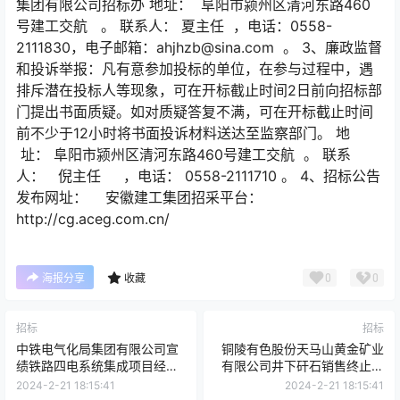
集团有限公司招标办 地址： 阜阳市颍州区清河东路460
号建工交航 。 联系人： 夏主任 ，电话：0558-
2111830，电子邮箱：ahjhzb@sina.com 。 3、廉政监督
和投诉举报：凡有意参加投标的单位，在参与过程中，遇
排斥潜在投标人等现象，可在开标截止时间2日前向招标部
门提出书面质疑。如对质疑答复不满，可在开标截止时间
前不少于12小时将书面投诉材料送达至监察部门。 地
址： 阜阳市颍州区清河东路460号建工交航 。 联系
人： 倪主任 ，电话： 0558-2111710 。 4、招标公告
发布网址： 安徽建工集团招采平台：
http://cg.aceg.com.cn/
0
0
海报分享
收藏
招标
招标
中铁电气化局集团有限公司宣
铜陵有色股份天马山黄金矿业
绩铁路四电系统集成项目经理
有限公司井下矸石销售终止公
部驱鸟器询价采购
告
2024-2-21 18:15:41
2024-2-21 18:15:41