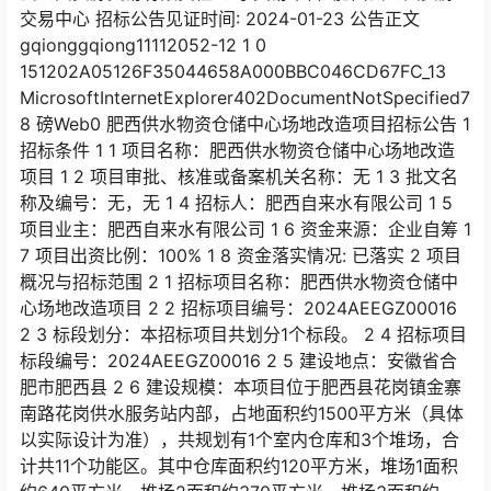
交易中心 招标公告见证时间: 2024-01-23 公告正文
gqionggqiong11112052-12 1 0
151202A05126F35044658A000BBC046CD67FC_13
MicrosoftInternetExplorer402DocumentNotSpecified7
8 磅Web0 肥西供水物资仓储中心场地改造项目招标公告 1
招标条件 1 1 项目名称：肥西供水物资仓储中心场地改造
项目 1 2 项目审批、核准或备案机关名称：无 1 3 批文名
称及编号：无，无 1 4 招标人：肥西自来水有限公司 1 5
项目业主：肥西自来水有限公司 1 6 资金来源：企业自筹 1
7 项目出资比例：100% 1 8 资金落实情况: 已落实 2 项目
概况与招标范围 2 1 招标项目名称：肥西供水物资仓储中
心场地改造项目 2 2 招标项目编号：2024AEEGZ00016
2 3 标段划分：本招标项目共划分1个标段。 2 4 招标项目
标段编号：2024AEEGZ00016 2 5 建设地点：安徽省合
肥市肥西县 2 6 建设规模：本项目位于肥西县花岗镇金寨
南路花岗供水服务站内部，占地面积约1500平方米（具体
以实际设计为准），共规划有1个室内仓库和3个堆场，合
计共11个功能区。其中仓库面积约120平方米，堆场1面积