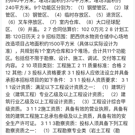
约640平方米，堆场2面积约370平方米，堆场3面积约
240平方米。9个功能区分别为：（1）钢塑管区、（2）球
管区、（3）钢管区、（4）临时存放区、（5）退货区、
（6）叉车停放区、（7）室内仓库、（8）大口径球配
区、（9）井盖。 2 7 合同估算价：102 0万元 2 8 计划工
期: 120日历天 2 9 招标范围：肥西供水物资仓储中心场地
改造项目占地面积约1500平方米（具体以实际设计为
准），共规划有1个室内仓库和3个堆场，合计共11个功能
区。包括但不限于勘察、设计、施工、调试、交付等工程
内容。 2 10 项目类别：工程施工 2 11 质量标准：合格 2
12 其他: / 3 投标人资格要求 3 1 投标人应依法设立并具备
承担本招标项目的如下条件： 3 1 1 投标人资质要求： 3 1
1 1设计资质：满足以下工程设计资质之一： （1）建筑行
业（建筑工程）专业乙级及以上工程设计资质； （2）建
筑行业乙级及以上工程设计资质； （3）工程设计综合甲
级资质。 3 1 1 2施工资质：具备有效的营业执照，具备有
效的建筑工程施工总承包叁级及以上资质，具备有效的安
全生产许可证。 3 1 1 3勘察资质：投标人须具备下列工程
勘察资质之一： （1）工程勘察专业类（岩土工程（勘