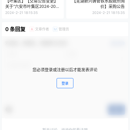
【叶集区】【交易公告变更】
【芜湖新兴铸管铁水脱硫剂询
关于“六安市叶集区2024-2027
价】采购公告
城区、开发区绿化管养市场化
2024-2-21 18:15:35
2024-2-21 18:15:35
服务项目”的答疑澄清
0 条回复
文章作者
管理员
A
M
欢迎您，新朋友，感谢参与互动！
确认修改
您必须登录或注册以后才能发表评论
登录
提交
暂无讨论，说说你的看法吧