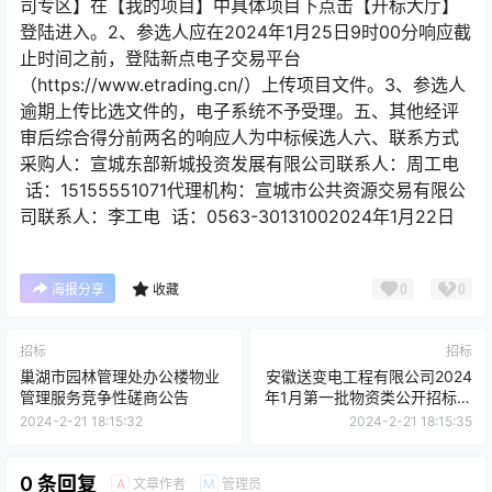
司专区】在【我的项目】中具体项目下点击【开标大厅】
登陆进入。2、参选人应在2024年1月25日9时00分响应截
止时间之前，登陆新点电子交易平台
（https://www.etrading.cn/）上传项目文件。3、参选人
逾期上传比选文件的，电子系统不予受理。五、其他经评
审后综合得分前两名的响应人为中标候选人六、联系方式
采购人：宣城东部新城投资发展有限公司联系人：周工电
话：15155551071代理机构：宣城市公共资源交易有限公
司联系人：李工电 话：0563-30131002024年1月22日
0
0
海报分享
收藏
招标
招标
巢湖市园林管理处办公楼物业
安徽送变电工程有限公司2024
管理服务竞争性磋商公告
年1月第一批物资类公开招标项
目招标公告
2024-2-21 18:15:32
2024-2-21 18:15:35
0 条回复
文章作者
管理员
A
M