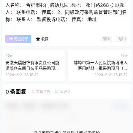
人名称： 合肥市祁门路幼儿园 地址： 祁门路268号 联系
人： 联系电话： 传真： 2、同级政府采购监督管理部门名
称： 联系人： 监督投诉电话： 传真： 地址：
0
0
海报分享
收藏
招标
招标
安徽天鼎服饰有限责任公司能
蚌埠市第一人民医院新增准入
源部各车间日杂用品采购项目
医用耗材一批采购项目（三
询价公告
次）招标公告
2024-2-21 18:15:32
2024-2-21 18:15:32
0 条回复
文章作者
管理员
A
M
欢迎您，新朋友，感谢参与互动！
确认修改
您必须登录或注册以后才能发表评论