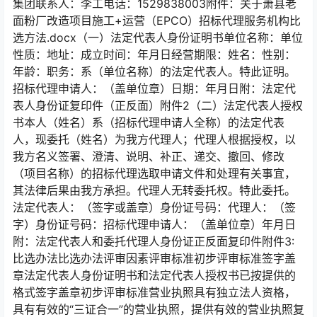
集团联系人：李工电话：1529838003附件：关于萧县老
面粉厂改造项目施工+运营（EPCO）招标代理服务机构比
选方法.docx（一）法定代表人身份证明书单位名称：单位
性质：地址：成立时间：年月日经营期限：姓名：性别：
年龄：职务：系（单位名称）的法定代表人。特此证明。
招标代理申请人：（盖单位章）日期：年月日附：法定代
表人身份证复印件（正反面）附件2（二）法定代表人授权
书本人（姓名）系（招标代理申请人全称）的法定代表
人，现委托（姓名）为我方代理人；代理人根据授权，以
我方名义签署、澄清、说明、补正、递交、撤回、修改
（项目名称）的招标代理选取申请文件和处理有关事宜，
其法律后果由我方承担。代理人无转委托权。特此委托。
法定代表人：（签字或盖章）身份证号码：代理人：（签
字）身份证号码：招标代理申请人：（盖单位章）年月日
附：法定代表人和委托代理人身份证正反面复印件附件3:
比选办法比选办法评审因素评审标准初步评审标准签字盖
章法定代表人身份证明书和法定代表人授权书已按提供的
格式签字盖章初步评审标准营业执照具有独立法人资格，
具有有效的“三证合一”的营业执照，提供有效的营业执照复