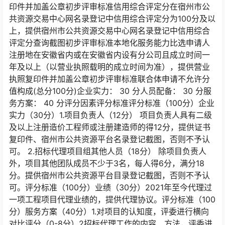
印件并加盖公章初步评审标准信用综合评定分在宿州市公
共资源交易中心网名录登记中信用综合评定分为100分及以
上，提供宿州市公共资源交易中心网名录登记中信用综合
评定分查询截图初步评审标准本地化服务能力比选申请人
注册地在安徽省内或在安徽省内设有分公司且成立时间一
年及以上（以营业执照载明的成立时间为准），提供营业
执照复印件并加盖公章初步评审标准联合体申请不允许分
值构成(总分100分)企业实力： 30 分人员配备： 30 分服
务方案： 40 分评分因素评分标准评分标准（100分）企业
实力（30分）1.项目负责人（12分） 项目负责人具有二级
及以上注册造价工程师或注册建造师的得12分，提供证书
复印件、宿州市公共资源平台名录登记截图，否则不予认
可。 2.招标代理项目组其他人员（18分） 除项目负责人
外，项目其他团队成员不少于3名，每人得6分，满分18
分。提供宿州市公共资源平台目录登记截图，否则不予认
可。评分标准（100分）业绩（30分）2021年至今代理过
一项工程项目代理业绩的，提供代理协议。评分标准（100
分）服务方案（40分）1.对项目的认知度，评委进行横向
对比评分（0-8分）2招标代理工作的内容、方法，评委进