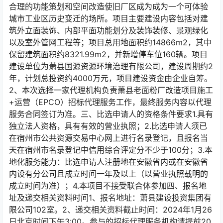
合理的功能策划和空间改造使旧厂区成为成为一个可体验
城市工业区历史变迁的场所。项目主要建设内容包括对建
筑外立面装饰、内部平面功能划分及装饰装修、景观绿化
以及室外管网工程等；项目总用地面积约14866m2，其中
保留建筑面积约8321.99m2，并新增停车位160辆。项目
建设单位为萧县国源资源环境治理有限公司，建设周期约2
年，计划总投资约4000万元，项目建设资金由企业自筹。
2、本次选择一家代理机构负责萧县老面粉厂改造项目施工
+运营（EPCO）招标代理服务工作，最终服务内容以代理
服务合同签订为准。三、比选申请人的资格条件要求1.具有
独立法人资格，具有有效的营业执照；2.比选申请人须已
在宿州市公共资源交易中心网上进行名录登记，且报名当
天在宿州市名录登记中信用综合评定分不少于100分；3.本
地化服务能力：比选申请人注册地在安徽省内或在安徽省
内设有分公司且成立时间一年及以上（以营业执照载明的
成立时间为准）；4.本项目不接受联合体参加四、报名地
址及递交相关资料时间1、报名地址：萧县建设投资集团有
限公司102室。2、递交相关资料截止时间：2024年1月26
日北京时间下午3:00。参与的招标代理服务机构请提前20