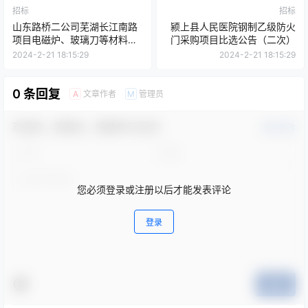
招标
招标
山东路桥二公司芜湖长江南路
颍上县人民医院钢制乙级防火
项目电磁炉、玻璃刀等材料采
门采购项目比选公告（二次）
购
2024-2-21 18:15:29
2024-2-21 18:15:29
0 条回复
文章作者
管理员
A
M
欢迎您，新朋友，感谢参与互动！
确认修改
您必须登录或注册以后才能发表评论
登录
提交