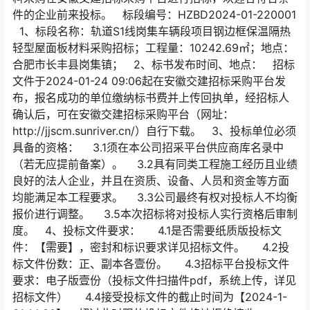
件的企业前来投标。 标段编号：HZBD2024-01-220001
1、标段名称：轨道S1线岗集车辆段项目钢边框保温隔热
轻型屋面板材料采购招标；工程量：10242.69㎡；地点：
合肥市长丰县岗集镇； 2、标书发布时间、地点： 招标
文件于2024-01-24 09:06起在安徽交建招标采购平台发
布，报名成功的单位缴纳标书费并上传回执单，经招标人
确认后，可在安徽交建招标采购平台（网址：
http://jjscm.sunriver.cn/）自行下载。 3、投标单位必须
具备的资格： 3.1须在本公司招采平台供应商库名录中
（若无应提前备案）。 3.2具有同类工程施工经历且业绩
良好的法人企业，并且在资质、设备、人员和资金等方面
均能满足本工程要求。 3.3公司最终有权对投标人不均衡
报价进行调整。 3.5本次招标将对投标人实行资格后审制
度。 4、投标文件要求： 4.1是否需要纸质版投标文
件：【需要】，密封和标识要求详见招标文件。 4.2投
标文件份数：正、副本各壹份。 4.3招标平台投标文件
要求：电子版壹份（投标文件扫描件pdf，系统上传，详见
招标文件） 4.4接受投标文件的截止时间为【2024-1-