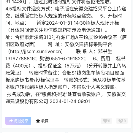
31 14:30】，超过此时限的投标文件将被拒绝接收。
4.5投标文件递交方式：电子版在安徽交建招采平台上传递
交，纸质版在招标人规定的开标地点递交。 5、开标时
间、地点： 暂定2024-01-31 14:30招标人现场开标
（具体时间请关注短信或邮箱提示及电话通知）。 地
址：合肥市濉溪路310号祥源广场A座19层1916会议室（庐
阳区政府对面） 网 址：安徽交建招标采购平台
（http://jjscm.sunriver.cn） 联 系 人：邓书生
13167788816；樊锐0551-67191822； 6、费用 标书
费（400元）、投标保证金（5万元）（分开转账并上传转
账凭证） 转账时需备注：合肥S1线岗集车辆段项目屋面
板采购标书费/投标保证金 转账的形式：须从投标单位基
本账户转账到招标人指定账户，不得以个人名义转账。
报名成功后，在“缴费和提疑”处查看收款账户。 安徽省交
通建设股份有限公司 2024-01-24 09:01
0
0
海报分享
收藏