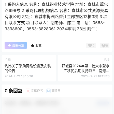
1 采购人信息 名称：宣城职业技术学院 地址：宣城市薰化
路698号 2 采购代理机构信息 名称：宣城市公共资源交易
有限公司 地址：宣城市梅园路香江金郡东区12栋3楼 3 项
目联系方式 项目联系人：胡老师、陈工 电 话：0563-
3398600、0563-3828061 2024年1月23日 附件：
0
0
海报分享
收藏
招标
招标
询比关于采购网络设备及安装
舒城县2024年第一批大中型水
的公告
库移民后期扶持项目--南港镇
公义当家塘清淤加固及小营农
2024-2-21 18:15:26
2024-2-21 18:15:26
渠清淤硬化工程
0 条回复
文章作者
管理员
A
M
欢迎您，新朋友，感谢参与互动！
确认修改