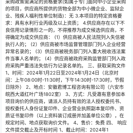
采购政策需满足的资格要求(如属于专门面向中小企业采购
的项目，供应商所提供的货物全部为中小微企业、监狱企
业、残疾人福利性单位制造)：无 3.本项目的特定资格要
求：具有水利行业丙级及以上资质； 4.供应商存在以下不
良信用记录情形之一的，不得推荐为成交候选供应商，不
得确定为成交供应商： (1）供应商被人民法院列入失信被
执行人的； (2）供应商被市场监督管理部门列入企业经营
异常名录的； (3）供应商被税务部门列入重大税收违法案
件当事人名单的； (4）供应商被政府采购监管部门列入政
府采购严重违法失信行为记录名单的。 三、获取采购文件
1、时间：2024年1月22日至2024年1月24日（北京时
间：上午08:00时-11:30时，下午14:30时-17:30时，节假
日除外） 2、地点：安徽君博工程咨询有限公司（六安市
皖西大道红叶广场1802室） 3、方式：凡受邀有意参加本
项目询价的供应商，请派人员持有效的法人授权委托书、
授权委托人身份证复印件、企业营业执照副本复印件、资
质证书复印件（以上资料装订成册并加盖单位公章），在
规定时间、地点获取询价文件。 4、售价：免费 四、 响应
文件提交截止及开标时间 1、截止时间：2024年1