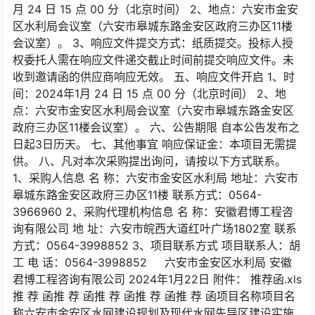
月 24 日 15 点 00 分（北京时间） 2、地点：六安市金安
区水利局会议室（六安市皋城东路金安区政府三办区11楼
会议室）。 3、响应文件提交方式：纸质提交。投标人授
权委托人需在响应文件递交截止时间前提交响应文件。未
收到邀请函的供应商响应无效。 五、响应文件开启 1、时
间：2024年1月 24 日 15 点 00 分（北京时间） 2、地
点：六安市金安区水利局会议室（六安市皋城东路金安区
政府三办区11楼会议室）。 六、公告期限 自本公告发布之
日起3日历天。 七、其他事宜 响应保证金：本项目无需提
供。 八、凡对本次采购提出询问，请按以下方式联系。
1、采购人信息 名 称：六安市金安区水利局 地址：六安市
皋城东路金安区政府三办区11楼 联系方式：0564-
3966960 2、采购代理机构信息 名 称：安徽君博工程咨
询有限公司 地 址：六安市皖西大道红叶广场1802室 联系
方式：0564-3998852 3、项目联系方式 项目联系人：胡
工 电 话：0564-3998852 六安市金安区水利局 安徽
君博工程咨询有限公司 2024年1月22日 附件： 推荐函.xls
推 荐 函推 荐 函推 荐 函推 荐 函推 荐 函项目名称项目名
称六安市金安区水网建设规划及现代水网先导区建设实施