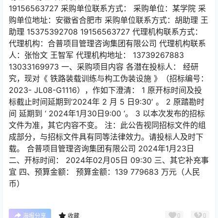
19156563727 采购单位联系方式： 采购单位：某学院 采
购单位地址：安徽省合肥市 采购单位联系方式：胡助理 王
助理 15375392708 19156563727 代理机构联系方式：
代理机构：合普项目管理咨询集团有限公司 代理机构联系
人：张怡文 王智军 代理机构地址： 13739267883
13033169973 一、采购项目内容 各潜在投标人： 经研
究，现对《 铁路装载训练与构工伪装设施 》（招标编号：
2023- JL08-G1116），作如下澄清： 1 原开标时间及投
标截止时间延期到’2024年 2 月 5 日9:30′ 。 2 原踏勘时
间 延期到 ‘ 2024年1月30日9:00 ‘。 3 以本次发布的招标
文件为准，其它内容不变。 注：此公告视同招标文件的组
成部分，与招标文件具有同等法律效力。请投标人及时下
载。 合普项目管理咨询集团有限公司 2024年1月23日
二、开标时间： 2024年02月05日 09:30 三、其它补充事
宜 四、预算金额： 预算金额：139 779683 万元（人民
币）
0
0
海报分享
收藏