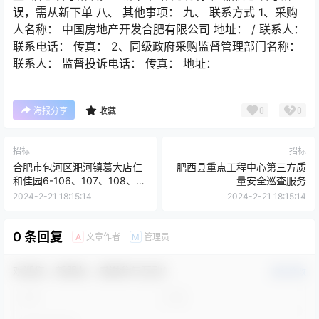
误，需从新下单 八、 其他事项： 九、 联系方式 1、采购
人名称： 中国房地产开发合肥有限公司 地址： / 联系人：
联系电话： 传真： 2、同级政府采购监督管理部门名称：
联系人： 监督投诉电话： 传真： 地址：
0
0
海报分享
收藏
招标
招标
合肥市包河区淝河镇葛大店仁
肥西县重点工程中心第三方质
和佳园6-106、107、108、
量安全巡查服务
109房屋租赁
2024-2-21 18:15:14
2024-2-21 18:15:14
0 条回复
文章作者
管理员
A
M
欢迎您，新朋友，感谢参与互动！
确认修改