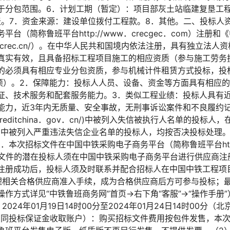
分包范围。6．计划工期（暂定）：项目部灰土站临建复垦工程计划
0天。7．资金来源：建设单位拨付工程款。8．其他。二、投标人
台（简称鲁班平台http://www．crecgec．com）注册
//p.crec.cn/）。在中华人民共和国境内依法注册，具有独立法
真实有效，且具备招标工程项目施工的相应资质（参与施工劳务
的必须具有相应专业分包资质，参与机械计件租赁方式投标，投
”项）。2．保障能力：投标人人员、设备、资金等方面具有相应
证、技术服务和配套服务能力。3．类似工程业绩：投标人具有
能力，近3年内无质量、安全事故，无刑事诉讼案件和不良履约记
w．creditchina．gov．cn/)中被列入失信被执行人名单的投
．cn）中被列入严重违法失信企业名单的投标人，均按否决投标处理
本次招标文件在中国中铁采购电子商务平台（简称鲁班平台http://
标文件的潜在投标人须在中国中铁采购电子商务平台进行供应商注
注册成功后，投标人须及时联系并配合招标人在中国中铁工程项
．cn/）办理相关合格供应商准入手续，成为合格供应商后方可参与投
作方式详见“中铁鲁班商务网”首页→右下角“客服”→“操作手册
024年01月19日14时00分至2024年01月24日14时00分
（同投标保证金收取账户）：购买招标文件费用按包件发售，本次