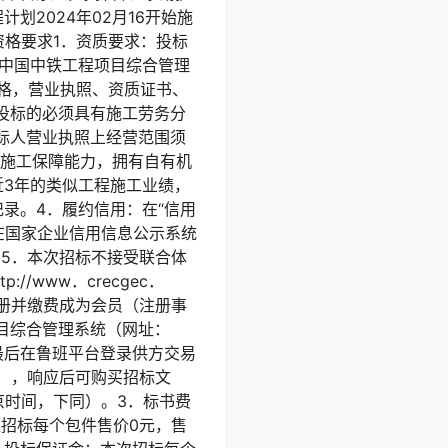
2024年02月16开始施
资格要求1．资质要求：投标
和《中国中铁工程项目综合管理
人资格，营业执照、资质证书、
投标的必须具有施工劳务分
标人营业执照上经营范围须
的施工保障能力，拥有自有机
近3年的类似工程施工业绩，
录。4．履约信用：在“信用
标人，在国家企业信用信息公示系统
。5．本次招标不接受联合体
www．crecgec．
册并缴费成为会员（注册事
目综合管理系统（网址：
标；最后在鲁班平台登录供方交易
”），响应后可购买招标文
（北京时间，下同）。3．标书费
招标每个包件售价0元，售