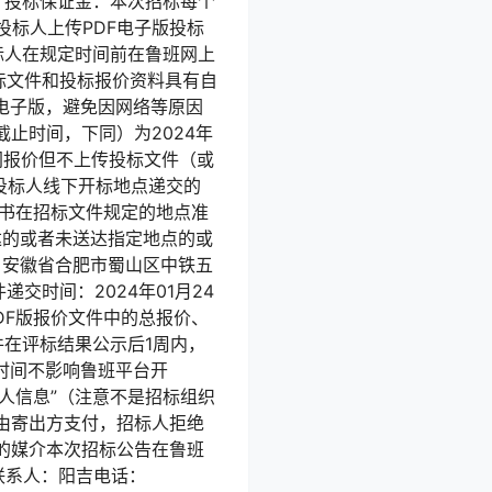
）投标保证金：本次招标每个
投标人上传PDF电子版投标
请投标人在规定时间前在鲁班网上
标文件和投标报价资料具有自
电子版，避免因网络等原因
止时间，下同）为2024年
班网报价但不上传投标文件（或
投标人线下开标地点递交的
托书在招标文件规定的地点准
达的或者未送达指定地点的或
：安徽省合肥市蜀山区中铁五
交时间：2024年01月24
PDF版报价文件中的总报价、
在评标结果公示后1周内，
时间不影响鲁班平台开
人信息”（注意不是招标组织
由寄出方支付，招标人拒绝
的媒介本次招标公告在鲁班
通联系人：阳吉电话：