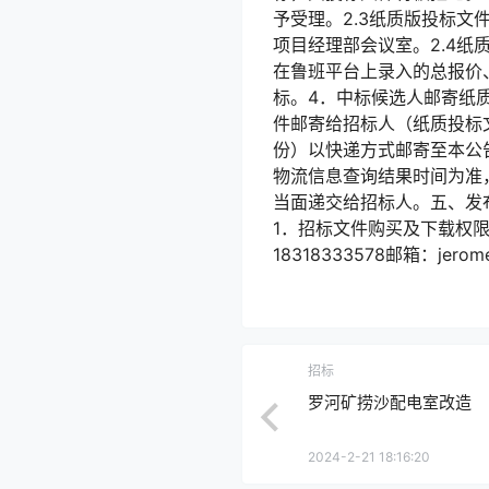
予受理。2.3纸质版投标文
项目经理部会议室。2.4纸质版
在鲁班平台上录入的总报价
标。4．中标候选人邮寄纸
件邮寄给招标人（纸质投标
份）以快递方式邮寄至本公
物流信息查询结果时间为准
当面递交给招标人。五、发布公
1．招标文件购买及下载权限
18318333578邮箱：jerom
招标
罗河矿捞沙配电室改造
2024-2-21 18:16:20