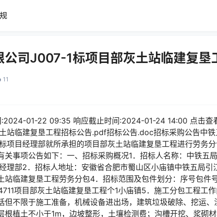
规
公司J007-1标项目部灰土站临建复
11
24-01-22 09:35 响应截止时间:2024-01-24 14:00
灰土站临建复垦工程招标公告.pdf招标公告.doc招标采购公告
-1标项目经理部就所承担的项目部灰土站临建复垦工程进行劳务
有关事项公告如下：一、招标采购概况1．招标人名称：中铁五
项目经理部2．招标人地址：安徽省合肥市蜀山区小庙镇中铁五局引江济
土站临建复垦工程劳务分包4．招标范围及包件划分：序号包件
-17194711项目部灰土站临建复垦工程个1小庙镇5．施工分包工
括但不限于施工准备，机械设备进出场，建筑垃圾破除、挖运、
层根植土不小于1m，边坡整形，土壤检测费；沟槽开挖、浆砌