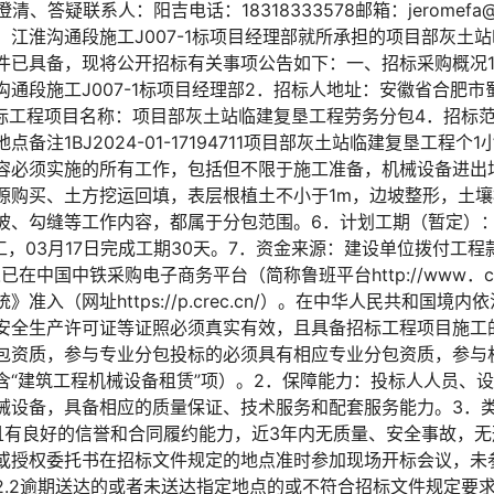
件澄清、答疑联系人：阳吉电话：18318333578邮箱：jeromef
江淮沟通段施工J007-1标项目经理部就所承担的项目部灰土
件已具备，现将公开招标有关事项公告如下：一、招标采购概况
通段施工J007-1标项目经理部2．招标人地址：安徽省合肥
．招标工程项目名称：项目部灰土站临建复垦工程劳务分包4．招标
备注1BJ2024-01-17194711项目部灰土站临建复垦工程
容必须实施的所有工作，包括但不限于施工准备，机械设备进出
源购买、土方挖运回填，表层根植土不小于1m，边坡整形，土
坡、勾缝等工作内容，都属于分包范围。6．计划工期（暂定）
始施工，03月17日完成工期30天。7．资金来源：建设单位拨付工
在中国中铁采购电子商务平台（简称鲁班平台http://www．cr
准入（网址https://p.crec.cn/）。在中华人民共和国境
安全生产许可证等证照必须真实有效，且具备招标工程项目施工
包资质，参与专业分包投标的必须具有相应专业分包资质，参与
含“建筑工程机械设备租赁”项）。2．保障能力：投标人人员、
械设备，具备相应的质量保证、技术服务和配套服务能力。3．
且有良好的信誉和合同履约能力，近3年内无质量、安全事故，
或授权委托书在招标文件规定的地点准时参加现场开标会议，未
2.2逾期送达的或者未送达指定地点的或不符合招标文件规定要