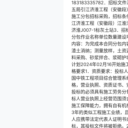
183183335782．招标文
五局引江济淮工程（安徽段）
施工分包招标采购，招标条
江济淮工程（安徽段）江淮沟
济淮J007-1标灰土站3
分包作业名称单位数量建设地点
内容：为完成本合同分包内
渣土消纳；测量放样，土资
料采购、砂浆拌合、浆砌护
计划2024年02月16开
格要求1．资质要求：投标人已
国中铁工程项目综合管理系统》
格，营业执照、资质证书、
投标的必须具有施工劳务分
标人营业执照上经营范围须
施工保障能力，拥有自有机
3年的类似工程施工业绩，
人应携带法定代表人证明书
标，其投标文件将被拒绝。