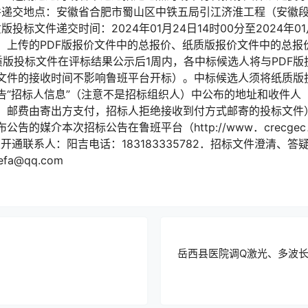
件递交地点：安徽省合肥市蜀山区中铁五局引江济淮工程（安徽段）
投标文件递交时间：2024年01月24日14时00分至2024年01
、上传的PDF版报价文件中的总报价、纸质版报价文件中的总报
质版投标文件在评标结果公示后1周内，各中标候选人将与PDF
文件的接收时间不影响鲁班平台开标）。中标候选人须将纸质版投
告“招标人信息”（注意不是招标组织人）中公布的地址和收件人
，邮费由寄出方支付，招标人拒绝接收到付方式邮寄的投标文件
告的媒介本次招标公告在鲁班平台（http://www．crecge
开通联系人：阳吉电话：183183335782．招标文件澄清、
efa@qq.com
岳西县医院调Q激光、多波