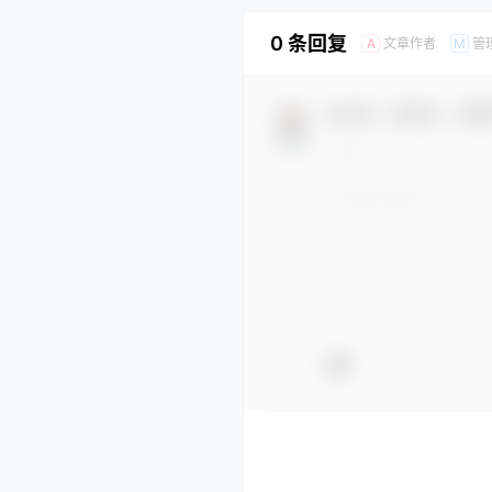
0 条回复
文章作者
管
A
M
欢迎您，新朋友，感谢