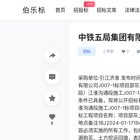
HOT
伯乐标
首页
招投标
招标文库
法律法
中铁五局集团有限
0
招标
2 年前
采购单位:引江济淮 发布时间:20
有限公司J007-1标项目部
段）江淮沟通段施工J007
条件已具备，现将公开招标
淮沟通段施工J007-1标
标工程项目名称：项目部灰
地点备注1BJ2024-01
0
容必须实施的所有工作，包
源购买、土方挖运回填，表