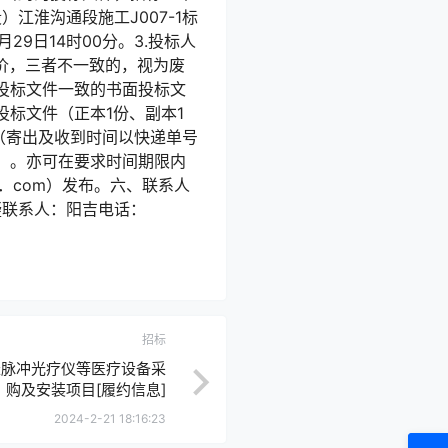
江淮沟通段施工J007-1标
月29日14时00分。3.投标人
价，三者不一致的，视为废
版投标文件一致的书面投标文
标文件（正本1份、副本1
（寄出及收到时间以快递单号
）。亦可在要求时间期限内
c．com）发布。六、联系人
答疑联系人：阳吉电话：
招标
长脉冲光疗仪等医疗设备采
购及安装项目[履约信息]
2024-2-21 18:16:23