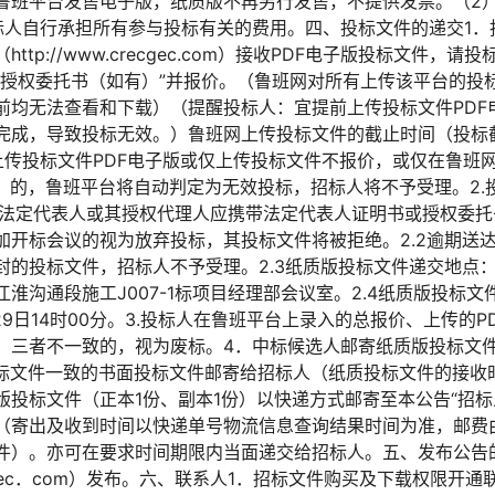
鲁班平台发售电子版，纸质版不再另行发售，不提供发票。（2
标人自行承担所有参与投标有关的费用。四、投标文件的递交1．
tp://www.crecgec.com）接收PDF电子版投标文件，
、授权委托书（如有）”并报价。（鲁班网对所有上传该平台的投
前均无法查看和下载）（提醒投标人：宜提前上传投标文件PDF
完成，导致投标无效。）鲁班网上传投标文件的截止时间（投标截
逾期上传投标文件PDF电子版或仅上传投标文件不报价，或仅在鲁
件）的，鲁班平台将自动判定为无效投标，招标人将不予受理。2.
人的法定代表人或其授权代理人应携带法定代表人证明书或授权委
加开标会议的视为放弃投标，其投标文件将被拒绝。2.2逾期送
封的投标文件，招标人不予受理。2.3纸质版投标文件递交地点
沟通段施工J007-1标项目经理部会议室。2.4纸质版投标文件递
1月29日14时00分。3.投标人在鲁班平台上录入的总报价、上传的
，三者不一致的，视为废标。4．中标候选人邮寄纸质版投标文件
投标文件一致的书面投标文件邮寄给招标人（纸质投标文件的接收
版投标文件（正本1份、副本1份）以快递方式邮寄至本公告“招标
（寄出及收到时间以快递单号物流信息查询结果时间为准，邮费
件）。亦可在要求时间期限内当面递交给招标人。五、发布公告
crecgec．com）发布。六、联系人1．招标文件购买及下载权限开