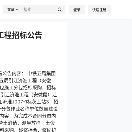
文章
登录
快速注册
垦工程招标公告
 点击查看公告内容： 中铁五局集团
中铁五局引江济淮工程（安徽
分包施工分包招标采购，招标
局引江济淮工程（安徽段）江
淮J007-1标灰土站3．招
号分包作业名称单位数量建设
程工作内容：为完成本合同分包内
渣土消纳；测量放样，土资
材料采购、砂浆拌合、浆砌护