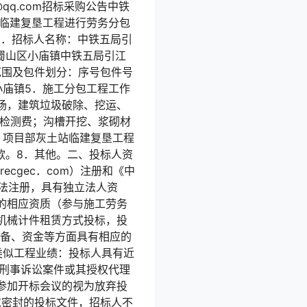
a@qq.com招标采购公告中铁
站临建复垦工程进行劳务分包
1．招标人名称：中铁五局引
市蜀山区小庙镇中铁五局引江
范围及包件划分：序号包件号
个1小庙镇5．施工分包工程工作
场，建筑垃圾破除、挖运、
壤检测费；沟槽开挖、浆砌材
：项目部灰土站临建复垦工程
程款。8．其他。二、投标人资
ecgec．com）注册和《中
内依法注册，具有独立法人资
的相应资质（参与施工劳务
机械计件租赁方式投标，投
设备、资金等方面具有相应的
类似工程业绩：投标人具有近
无刑事诉讼案件或其授权代理
参加开标会议的视为放弃投
求密封的投标文件，招标人不