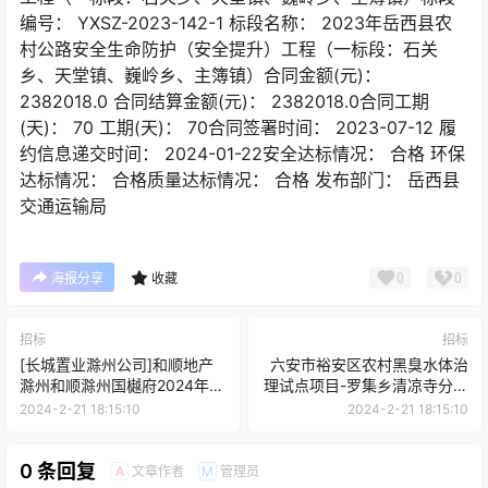
编号： YXSZ-2023-142-1 标段名称： 2023年岳西县农
村公路安全生命防护（安全提升）工程（一标段：石关
乡、天堂镇、巍岭乡、主簿镇）合同金额(元)：
2382018.0 合同结算金额(元)： 2382018.0合同工期
(天)： 70 工期(天)： 70合同签署时间： 2023-07-12 履
约信息递交时间： 2024-01-22安全达标情况： 合格 环保
达标情况： 合格质量达标情况： 合格 发布部门： 岳西县
交通运输局
0
0
海报分享
收藏
招标
招标
[长城置业滁州公司]和顺地产
六安市裕安区农村黑臭水体治
滁州和顺滁州国樾府2024年制
理试点项目-罗集乡清凉寺分干
作类物料采购及配送安装标段1
渠清凉寺街道段治理工程
2024-2-21 18:15:10
2024-2-21 18:15:10
采购公告[变更公告]
0 条回复
文章作者
管理员
A
M