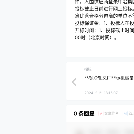
件，入围供应商登录中冶集团电
投标截止日前进行网上投标
冶优秀合格分包商的单位不
投标保证金：1、投标人在
开标时间：1、投标截止时间：
00时（北京时间）。
招标
马钢冷轧总厂非标机械备
2024-2-21 18:15:07
0 条回复
文章作者
管
A
M
欢迎您，新朋友，感谢