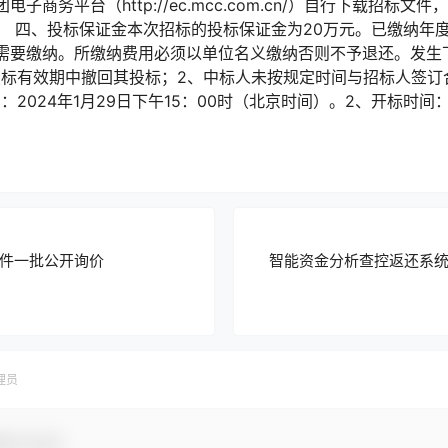
子商务平台（http://ec.mcc.com.cn/）自行下载招标
。 四、投标保证金本次招标的投标保证金为20万元。已缴纳年
需要缴纳。所缴纳费用必须以单位名义缴纳否则不予退还。发生
投标有效期中撤回其投标；2、中标人未按规定时间与招标人签订
2024年1月29日下午15：00时（北京时间）。2、开标时间：2
件一批公开询价
智能资金分析查控返还系
理员
参与互动！