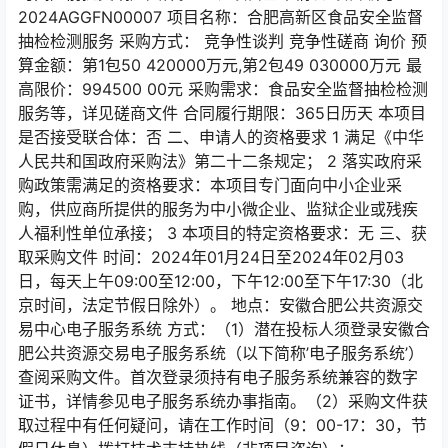
2024AGGFN00007 项目名称：合肥高新区食品安全监督
抽检检测服务 采购方式： 竞争性谈判 竞争性磋商 询价 预
算金额：第1包50 420000万元,第2包49 030000万元 最
高限价：994500 00元 采购需求：食品安全监督抽检检测
服务等，详见磋商文件 合同履行期限：365日历天 本项目
是否接受联合体：否 二、申请人的资格要求 1 满足《中华
人民共和国政府采购法》第二十二条规定； 2 落实政府采
购政策需满足的资格要求：本项目专门面向中小企业采
购，供应商所提供的服务为中小微企业、监狱企业或残疾
人福利性单位承接； 3 本项目的特定资格要求：无 三、获
取采购文件 时间：2024年01月24日至2024年02月03
日，每天上午09:00至12:00，下午12:00至下午17:30（北
京时间，法定节假日除外）。 地点：安徽合肥公共资源交
易中心电子服务系统 方式：（1）潜在投标人须登录安徽合
肥公共资源交易电子服务系统（以下简称’电子服务系统’）
查阅采购文件。首次登录须持有电子服务系统兼容的数字
证书，详情参见电子服务系统办事指南。（2）采购文件获
取过程中有任何疑问，请在工作时间（9：00-17：30，节