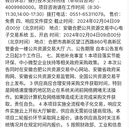
假日休息）拨打技术支持热线（非项目咨询）：
4009980000。项目咨询请在工作时间（8:30-
11:30,14:00-17:30）拨打电话：0551-65311079。 售价：
免费 四、响应文件提交 截止时间：2024年02月04日09
点00分（北京时间） 地点：安徽合肥公共资源交易中心电
子交易系统 五、开启 时间：2024年02月04日09点00分
（北京时间） 地点：合肥市高新区望江西路860号高新区
管委会一楼公共资源交易大厅 六、公告期限 自本公告发布
之日起3个工作日。 七、其他补充事宜 1 本项目落实节能
环保、中小微型企业扶持等相关政府采购政策。 2 本次公
告同时在安徽合肥公共资源交易中心网站、安徽省政府采
购网、安徽省公共资源交易监管网、全国公共资源交易平
台上发布。 3 供应商应合理安排采购文件获取时间，特别
是网络速度慢的地区防止在系统关闭前网络拥堵无法操
作。如果因计算机及网络故障造成无法完成采购文件获
取，责任自负。 4 本项目实施全流程电子化交易，响应文
件实施云上开标大厅解密，供应商无需前往磋商现场。本
项目二轮报价环节采取网上报价，请各供应商及时关注系
统情况并在规定时间内报价。 5 按照财政部、工业和信息