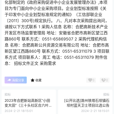
化部制定的《政府采购促进中小企业发展管理办法》,本项
目为专门面向中小企业采购项目。企业划型标准按照《关
于印发中小企业划型标准规定的通知》（工信部联企业
〔2011〕300号)规定执行。 八、凡对本次采购提出询问，
请按以下方式联系 1 采购人信息 名称：合肥高新技术产业
开发区市场监督管理局 地址：安徽省合肥市高新区望江西
路860号 联系方式：0551-65869507 2 采购代理机构信
息 名称：合肥高新公共资源交易有限公司 地址：合肥市高
新区望江西路860号 联系方式：0551-65311079 3 项目联
系方式 项目联系人：周工 电话：0551-65311079 附件信
息： 招标文件正文 采购需求
0
0
海报分享
收藏
招标
招标
2023年合肥新站高新区“小田
[公开比选]滁州铁塔石坝镇石
变大田”（三十头社区合六叶高
坝村蓝天卫士项目比选公告
速以北S260以东二十埠河廊道
2024-2-21 18:15:01
2024-2-21 18:15:01