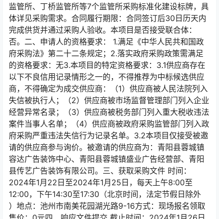
监管所、丁桥监管所等7个监管所采购标准化建设标牌，具
体详见采购需求。合同履行期限：合同签订后30日历天内
完成供货并通过采购人验收。本项目是否接受联合体：
否。二、申请人的资格要求： 1.满足《中华人民共和国政
府采购法》第二十二条规定；2.落实政府采购政策需满足
的资格要求：无3.本项目的特定资格要求：3.1供应商存在
以下不良信用记录情形之一的，不得推荐为中标候选供应
商，不得确定为成交供应商：（1）供应商被人民法院列入
失信被执行人；（2）供应商被市场监督管理部门列入企业
经营异常名录；（3）供应商被税务部门列入重大税收违法
案件当事人名单；（4）供应商被政府采购监管部门列入政
府采购严重违法失信行为记录名单。3.2本项目仅接受被邀
请的供应商参与询价。被邀请的供应商为：青阳县蓉城镇
容达广告装饰中心、青阳县蓉城镇盛业广告经营部、青阳
县传艺广告装饰有限公司。三、获取采购文件 时间：
2024年1月22日至2024年1月25日，每天上午8:00至
12:00，下午14:30至17:30（北京时间，法定节假日除外
）地点：池州市南美花园湖光路9-16方式：现场报名领取
售价：0元四、响应文件提交 截止时间：2024年1月26日