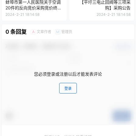
蚌埠市第一人民医院关于空调
【平圩三电止回阀等三项采
20件的反向竞价采购竞价终止
购】采购公告
公告
2024-2-21 18:14:58
2024-2-21 18:14:58
0 条回复
文章作者
管理员
A
M
欢迎您，新朋友，感谢参与互动！
确认修改
您必须登录或注册以后才能发表评论
登录
提交