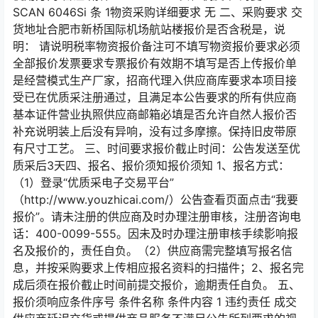
SCAN 6046Si 条 1物资采购详细要求 无 二、采购要求 交
货地址合肥市新桥国际机场航站楼报价是否含税是，说
明： 请说明税率物资报价备注可不填写物资报价要求必须
全部报价发票要求专票报价有效期不填写是否上传报价单
是经营模式生产厂家，招商代理入供应商库要求本项目接
受已在优质采注册通过，且满足本公告要求的所有供应商
基本证件营业执照供应商邮箱必填是否允许自然人报价否
补充说明装上后没有异响，没有过多摩擦。保持旧皮带原
有尺寸工艺。 三、时间要求报价截止时间：公告发送至优
质采后3天四、报名、报价须知报价须知 1、报名方式：
（1）登录“优质采电子交易平台”
（http://www.youzhicai.com/）公告查看页面点击“我要
报价”。请未注册的供应商及时办理注册审核，注册咨询电
话：400-0099-555。因未及时办理注册审核手续影响报
名及报价的，责任自负。（2）供应商需完整填写报名信
息，并按采购要求上传相应报名资料的扫描件；2、报名完
成后须在报价截止时间前提交报价，逾期责任自负。 五、
报价须响应条件序号 条件名称 条件内容 1 违约责任 成交