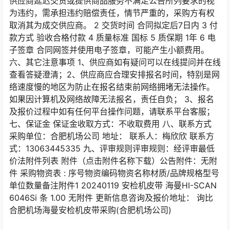
供应商延迟交货或提供商品服务不满足公告所列要求的视
为违约，需承担违约赔偿责任，情节严重的，采购方有权
取消其为成交供应商。 2 交货时间 合同拟定后7日内 3 付
款方式 验收合格付款 4 质量标准 国标 5 质保期 1年 6 电
子签章 合同网签并使用电子签章，可能产生小额费用。
六、其它注意事项 1、供应商如有疑问可以在线提问并在线
查看答疑澄清；2、供应商应合理安排报名时间，特别是网
络速度慢的地区为防止在报名结束前网络拥堵无法操作。
如果因计算机及网络故障无法报名，责任自负； 3、报名
及报价过程中如有任何平台操作问题，请联系平台客服；
七、保证金 保证金收取方式：不收取费用 八、联系方式
采购单位：合肥机场公司 地址： 联系人：梅欣欣 联系方
式：13063445335 九、评审规则评审规则：经评审最低
价法附件列表 附件（点击附件名称下载）公告附件：无附
件 采购物资表 : 序号物资编码物资名称材质/品牌规格型号
单位数量备注附件1 20240119 安检机皮带 海曼HI-SCAN
6046Si 条 1.00 无附件 更新信息咨询及报价地址： 询比
合肥机场海曼安检机皮带采购(合肥机场公司)