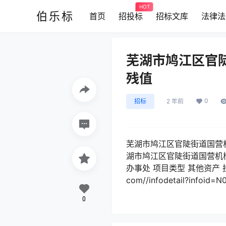
HOT
伯乐标
首页
招投标
招标文库
法律法
芜湖市鸠江区官
残值
0
招标
2 年前
芜湖市鸠江区官陡街道国营机械
湖市鸠江区官陡街道国营机
办事处 项目类型 其他资产 挂牌
com//infodetail?info
0