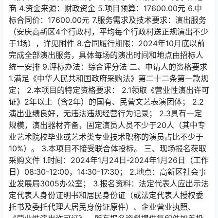
商 4.资金来源：财政资金 5.项目预算：17600.00元 6.中
标合同价：17600.00元 7.服务需求及技术要求：演出服务
（安庆高新区4个行政村，平均每个行政村送正规演出不少
于1场），详见附件 8.合同履行期限：2024年10月底以前
完成全部演出服务，具体每场的演出时间和地点由招标人
统一安排 9.评标办法：综合评分法 二、申请人的资格要求
1.满足《中华人民共和国政府采购法》第二十二条第一款规
定； 2.本项目的特定资格要求： 2.1领取《营业性演出许可
证》2年以上（含2年）的国有、民营文艺表演团体； 2.2
演出业绩良好，无违法违规经营行为记录； 2.3具有一定
规模，演出器材齐备，固定演员人员不少于20人（其中专
业艺术院校毕业或艺术类专业技术职称的演员占比不少于
10%）。 3.本项目不接受联合体投标。 三、现场报名获取
采购文件 1.时间：2024年1月24日-2024年1月26日（工作
日）08:30-12:00，14:30-17:30； 2.地点：高新区社会事
业发展局3005办公室； 3.报名资料：法定代表人应出示法
定代表人身份证明书和居民身份证（或法定代表人授权委
托书及委托代理人居民身份证原件）、企业营业执照、