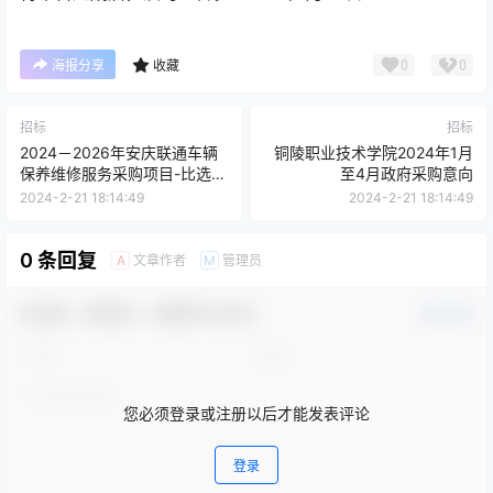
0
0
海报分享
收藏
招标
招标
2024－2026年安庆联通车辆
铜陵职业技术学院2024年1月
保养维修服务采购项目-比选公
至4月政府采购意向
告
2024-2-21 18:14:49
2024-2-21 18:14:49
0 条回复
文章作者
管理员
A
M
欢迎您，新朋友，感谢参与互动！
确认修改
您必须登录或注册以后才能发表评论
登录