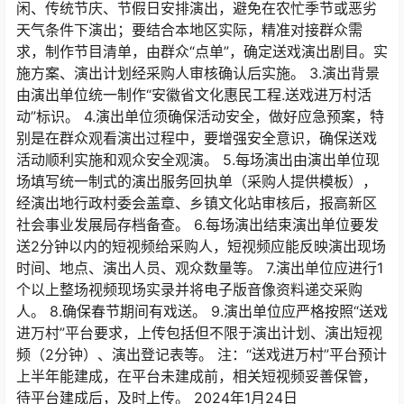
闲、传统节庆、节假日安排演出，避免在农忙季节或恶劣
天气条件下演出；要结合本地区实际，精准对接群众需
求，制作节目清单，由群众“点单”，确定送戏演出剧目。实
施方案、演出计划经采购人审核确认后实施。 3.演出背景
由演出单位统一制作“安徽省文化惠民工程.送戏进万村活
动”标识。 4.演出单位须确保活动安全，做好应急预案，特
别是在群众观看演出过程中，要增强安全意识，确保送戏
活动顺利实施和观众安全观演。 5.每场演出由演出单位现
场填写统一制式的演出服务回执单（采购人提供模板），
经演出地行政村委会盖章、乡镇文化站审核后，报高新区
社会事业发展局存档备查。 6.每场演出结束演出单位要发
送2分钟以内的短视频给采购人，短视频应能反映演出现场
时间、地点、演出人员、观众数量等。 7.演出单位应进行1
个以上整场视频现场实录并将电子版音像资料递交采购
人。 8.确保春节期间有戏送。 9.演出单位应严格按照“送戏
进万村”平台要求，上传包括但不限于演出计划、演出短视
频（2分钟）、演出登记表等。 注：“送戏进万村”平台预计
上半年能建成，在平台未建成前，相关短视频妥善保管，
待平台建成后，及时上传。 2024年1月24日