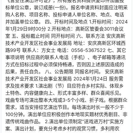
《营业性演出许可证》，所有报名资料提供复印件加盖投
标单位公章，装订成册(一份)。报名申请资料封面应注明采
购人名称、项目名称、投标申请人单位名称、地点、电话
并加盖单位公章。 四、开标时间及地点 1.开标时间：2024
年1月29日9时00分 2.开标地点：高新区管委会3011会议
室 五、投标截止时间 同开标时间 六、联系方法 安庆高新
技术产业开发区社会事业发展局 地址：安庆高新区环城西
路99号 联系人：方女士 电话：0556-5367522 七、其它
事项说明 供应商的联系人电话（手机）、电子邮箱等通讯
方式在招标过程中必须保持畅通，否则因上述原因造成的
后果，责任自负。 八、公告期限 同报名时间。 安庆高新
技术产业开发区社会事业发展局 2024年1月24日 服务需
求及技术要求 1.演出剧（节）目应符合乡村实际、体现乡
土特色、内容健康向上、形式丰富多样、群众喜闻乐见。
戏曲专场可演出整本大戏或3-5个小戏、折子戏。根据群众
需求，适当安排综艺演出节目。每场演出时长一般不少于
100分钟。演出单位应积极创作本地现实题材优秀剧目、非
遗传统戏曲作品。 2.演出单位须制定“送戏进万村”实施方
案、演出计划，要充分考虑乡村的观赏习惯，多利用农