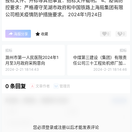
投标文件、开标等其他事宜：招标文件载明。 4、疫情防
控要求：严格遵守芜湖市政府和中国铁路上海局集团有限
公司相关疫情防护措施要求。 2024年1月24日
0
0
海报分享
收藏
招标
招标
滁州市第一人民医院2024年1
中煤第三建设（集团）有限责
月至3月政府采购意向
任公司三十工程处机修厂加工
白家海子托罐摇台用料询价采
2024-2-21 18:14:43
2024-2-21 18:14:46
购
0 条回复
文章作者
管理员
A
M
欢迎您，新朋友，感谢参与互动！
确认修改
您必须登录或注册以后才能发表评论