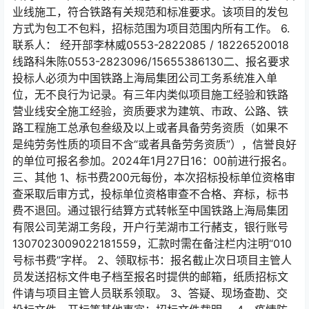
业线施工，符合铁路有关规范和标准要求。该项目的发包
方式为包工不包料，招标范围为项目范围内所有工作。 6.
联系人： 经开部李林威0553-2822085 / 18226520018
线路科朱陈0553-2823096/15655386130二、报名要求
投标人必须为中国铁路上海局集团公司工务系统准入单
位，无不良行为记录。有三年内类似项目施工经验和铁路
营业线安全施工经验，资质要求为建筑、市政、公路、铁
路工程施工总承包叁级及以上或者具备劳务资质（如果不
是纯劳务性质的项目不含“或者具备劳务资质”），信誉良好
的单位可报名参加。2024年1月27日16：00前进行报名。
三、其他 1、标书费200元每份，本次招标投标单位资格审
查采取后审方式，投标单位资格审查不合格、弃标，标书
费不退回。通过银行结算方式转帐至中国铁路上海局集团
有限公司芜湖工务段，开户行芜湖市工行赭支，银行账号
1307023009022181559，汇款时需在备注栏内注明“010
号标书费”字样。 2、领取标书：报名截止次日项目主管人
员发送招标文件电子档至报名时提供的邮箱，纸质招标文
件请与项目主管人员联系领取。 3、答疑、现场查勘、交