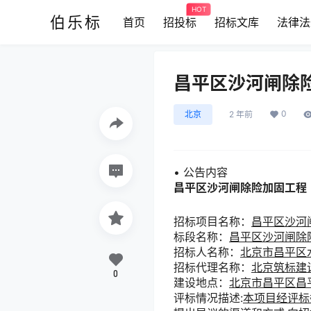
HOT
伯乐标
首页
招投标
招标文库
法律法
昌平区沙河闸除
0
北京
2 年前
• 公告内容
昌平区沙河闸除险加固工程
招标项目名称：
昌平区沙河
标段名称：
昌平区沙河闸除
招标人名称：
北京市昌平区
招标代理名称：
北京筑标建
0
建设地点：
北京市昌平区昌
评标情况描述:
本项目经评标