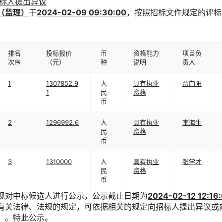
标人提出异议
（监理）
于
2024-02-09 09:30:00
，按照招标文件规定的评标
排名
投标报价
币
资格能力
项目负
次序
（元）
种
说明
责人
1
1307852.9
人
具有执业
贾向阳
1
民
资格
币
2
1296992.6
人
具有执业
李海生
民
资格
币
3
1310000
人
具有执业
张学才
民
资格
币
现对中标候选人进行公示，公示截止日期为
2024-02-12 12:16
有关法律、法规的规定，可依据相关的规定向招标人提出异议或
）。特此公示。