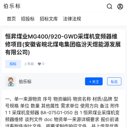
伯乐标
首页
招投标
招标文库
法律法规
恒昇煤业MG400/920-GWD采煤机变频器维
修项目(安徽省皖北煤电集团临汾天煜能源发展
有限公司)
0
招标
2 年前
伯乐标
关注
私信
一、单一来源物资 序号 物资编码 物资名称 材质/品牌 型
号规格 单位 数量 其他属性 需求单位 使用方向 备注 附件
1 1 采煤机变频器 BA-075G1-050 台 1 恒昇煤业采煤机变
频器维修 谈判文件 doc 物资单一来源详细要求 报价前请
详看附件询比文件，按要求制作响应文件，并上传至优质