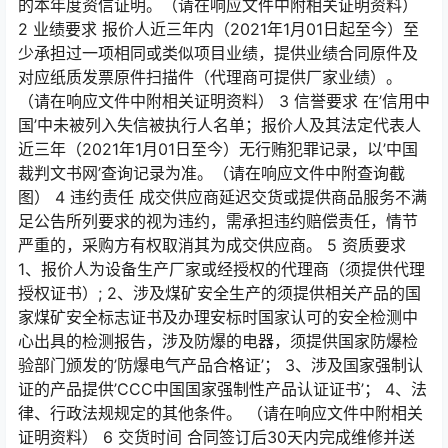
的本年度资信证明。（请在响应文件中附相关证明资料）
2 业绩要求 报价人近三年内（2021年1月01日起至今）至
少承担过一项相同或类似项目业绩，提供业绩合同原件及
对应纸质发票原件扫描件（代理商可提供厂家业绩）。
（请在响应文件中附相关证明资料） 3 信誉要求 在’信用中
国’中未被列入失信被执行人名单；报价人及其法定代表人
近三年（2021年1月01日至今）无行贿犯罪记录，以’中国
裁判文书网’查询记录为准。（请在响应文件中附查询截
图） 4 违约责任 成交供应商延迟交货或提供商品服务不满
足公告所列要求的视为违约，需承担违约赔偿责任，情节
严重的，采购方有权取消其为成交供应商。 5 资质要求
1、报价人为设备生产厂家或经授权的代理商（须提供代理
授权证书）; 2、涉及煤矿安全生产的须提供相关产品的国
家煤矿安全标志证书及办理安标时国家认可的安全检测中
心出具的检测报告，涉及防爆的电器，须提供国家防爆检
验部门颁发的’防爆电气产品合格证’； 3、涉及国家强制认
证的产品提供’CCC中国国家强制性产品认证证书’； 4、法
律、行政法规规定的其他条件。 （请在响应文件中附相关
证明资料） 6 交货时间 合同签订后30天内完成维修并送