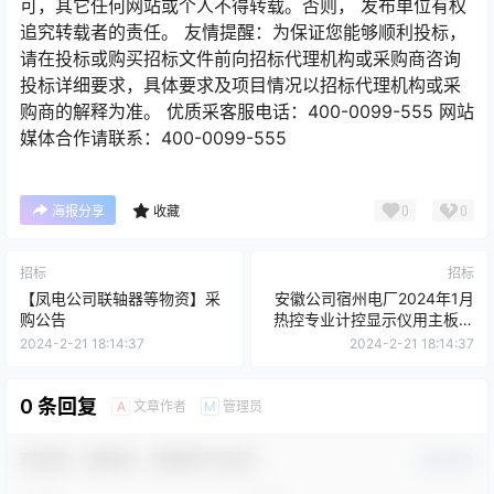
可，其它任何网站或个人不得转载。否则， 发布单位有权
追究转载者的责任。 友情提醒：为保证您能够顺利投标，
请在投标或购买招标文件前向招标代理机构或采购商咨询
投标详细要求，具体要求及项目情况以招标代理机构或采
购商的解释为准。 优质采客服电话：400-0099-555 网站
媒体合作请联系：400-0099-555
0
0
海报分享
收藏
招标
招标
【凤电公司联轴器等物资】采
安徽公司宿州电厂2024年1月
购公告
热控专业计控显示仪用主板及
电流板询价采购
2024-2-21 18:14:37
2024-2-21 18:14:37
0 条回复
文章作者
管理员
A
M
欢迎您，新朋友，感谢参与互动！
确认修改