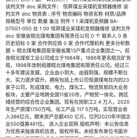
谈判文件 doc 采购文件： 恒昇煤业采煤机变频器维修 谈
判文件 doc 物资表 : 序号 物资编码 物资名称 材质/品牌
规格型号 单位 数量 备注 附件 1 1 采煤机变频器 BA-
075G1-050 台 1 00 恒昇煤业采煤机变频器维修 谈判文件
doc 安徽省皖北煤电集团有限责任公司 0 个 联系人 0 条
历史招标 0 家 合作供应商 0 家 合作代理机构 更多分析数
据 > 皖北煤电集团是安徽省属13户重点企业集团之一。前
身皖北煤炭工业公司成立于1984年，1986年更名皖北矿务
局，1998年改制组建皖北煤电集团有限责任公司。经过三
十多年建设发展，企业由小到大、由弱到强，规模不断壮
大、实力逐步提升，拥有包括上市公司恒源煤电在内的23
家子公司，形成煤炭、电力、煤化工、物流贸易四大业务
板块，主要产业地跨全国11省20市，产物贸一体化、跨区
域经营的综合性企业集团。现有在岗职工2 4 万人，2020
年生产原煤1750万吨、化工产品 117 5万吨，实现营业收
入386亿元，期末资产总额450 亿元，位列2020年中国企
业500强第481位。 进入企业官网 版权声明：本公告信息
为优质采独家商机信息，版权所有。未经发布单位书面许