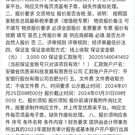
采平台。响应文件每页须盖电子章，缺失作废标处理。
二、报价要求 交货地址 报价是否含税 是，说明： 按照国
家税务总局最新税率要求（增值税专票） 物资报价备注 可
不填写 物资报价要求 必须全部报价 发票要求 专票 报价有
效期 填写 是否上传报价单 是 供应商邮箱 必填 是否允许
自然人报价 否 三、评审规则 评审规则：经评审最低价法
四、保证金 保证金收取方式：线上收取 保证金金额
（元）： 3,000 00 保证金汇款账号： 30205149041452
（当前保证金账号只对该项目有效！！） 汇款账户户名：
安徽省优质采科技发展有限责任公司 汇款账户开户行：平
安银行股份有限公司合肥分行 五、文件费 文件费收取方
式：不收文件费 六、时间要求 公示截止时间：2024年01
月25日09时00分 报价截止时间：2024年01月31日09时
00分 七、报价须知 报价须知 报价前请详看附件询比文
件，按要求制作响应文件，并上传至优质采平台。响应文
件每页须盖电子章，缺失作废标处理。 八、报价须响应条
件 序号 条件名称 条件内容 1 财务要求 提供由会计师事务
所出具的2022年度财务审计报告或基本账户开户银行出具