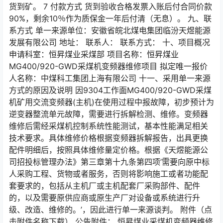
货到矿。 7 付款方式 货到验收合格发票入账后付合同价款
90%，剩余10％作为质保金一年后付清（无息）。 九、联
系方式 单一来源单位：安徽省皖北煤电集团临汾天煜能源
发展有限公司 地址： 联系人： 联系方式： 十、项目概况
申请科室：恒昇煤业采煤部 项目名称：恒昇煤业
MG400/920-GWD采煤机变频器维修项目 拟定唯一报价
人名称：中煤科工集团上海有限公司 十一、采用单一来源
方式的原因及说明 因9304工作面MG400/920-GWD采煤
机矿用交流变频器(主机)在使用过程中报故障，初步预计为
逆变器整流单元故障，需要进行拆解检测、维修。变频器
维修后需经采煤机控制系统性能测试，基本性能满足相关
技术要求。具体维修价格根据变频器拆解报告，出具更换
配件明细后，按照具体维修量定价格。根据《天煜能源公
司招投标管理办法》第三章第十九条第四项’需要向原中标
人采购工程、货物或者服务，否则将影响施工或者功能配
套要求的，包括从主机厂或主机配套厂采购部件、配件
的，以及需要原供应商或原生产厂对设备或系统进行升
级、改造、维修的。’，因此进行单一来源谈判。 附件（点
击附件名称下载） 公告附件： 恒昇煤业采煤机变频器维修