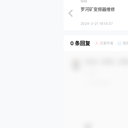
招标
罗河矿变频器维修
2024-2-21 18:14:37
0 条回复
文章作者
管
A
M
欢迎您，新朋友，感谢