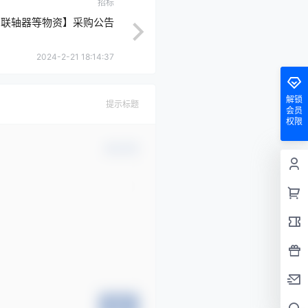
招标
司联轴器等物资】采购公告
2024-2-21 18:14:37
解锁
提示标题
会员
权限
确认修改
提交