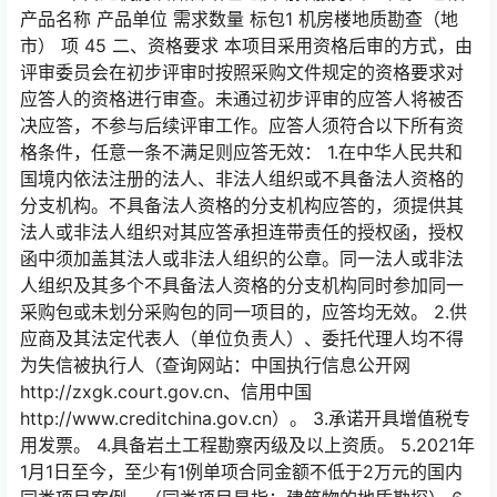
产品名称 产品单位 需求数量 标包1 机房楼地质勘查（地
市） 项 45 二、资格要求 本项目采用资格后审的方式，由
评审委员会在初步评审时按照采购文件规定的资格要求对
应答人的资格进行审查。未通过初步评审的应答人将被否
决应答，不参与后续评审工作。应答人须符合以下所有资
格条件，任意一条不满足则应答无效： 1.在中华人民共和
国境内依法注册的法人、非法人组织或不具备法人资格的
分支机构。不具备法人资格的分支机构应答的，须提供其
法人或非法人组织对其应答承担连带责任的授权函，授权
函中须加盖其法人或非法人组织的公章。同一法人或非法
人组织及其多个不具备法人资格的分支机构同时参加同一
采购包或未划分采购包的同一项目的，应答均无效。 2.供
应商及其法定代表人（单位负责人）、委托代理人均不得
为失信被执行人（查询网站：中国执行信息公开网
http://zxgk.court.gov.cn、信用中国
http://www.creditchina.gov.cn）。 3.承诺开具增值税专
用发票。 4.具备岩土工程勘察丙级及以上资质。 5.2021年
1月1日至今，至少有1例单项合同金额不低于2万元的国内