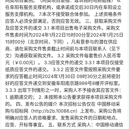
同类项目案例。（同类项目是指：建筑物的地质勘探） 6.
在阜阳有服务支撑机构，或承诺成交后30日内在阜阳设立
服务支撑机构。 7.本次不接受联合体参加。 上述资格条件
应答人必须全部满足，否则应答无效。 三、获取采购文件
及应答文件的递交 3.1 本项目出售电子采购文件。采购文
件售卖时间为2024年1月22日15时00分至2024年1月25日
15时00分（北京时间，下同），凡有意参与的潜在供应
商，请在采购文件售卖截止时间前与本项目联系人（见下
文）沟通获取采购文件。 3.2 采购文件每套售价人民币零
元（￥0.00元）。 3.3应答文件的递交 3.3.1 本项目仅接受
纸质应答文件的递交。 3.3.2 应答文件需按照采购文件要
求的应答截止时间2024年1月30日 09时30分之前将密封
好的应答文件递交到安徽阜阳南京路999号8楼开评标室。
3.3.3 出现下列情形之一时，采购人不予接收其应答文件：
1. 逾期递交的； 2. 未按照本公告要求获得本项目采购文件
的。 四、发布公告的媒介 本次招标公告仅在 中国移动采
购与招标网（http://b2b.10086.cn）上发布，采购公告将
明确对应答人的资格要求、发售采购文件的日期和地点、
应答、开标等事宜。 五、联系方式 采购人：中国移动通信