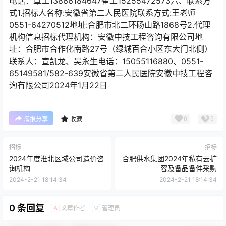
电话：章工13866184647崔工15255472573六、联系方
式1.招标人名称:安徽省第二人民医院联系方式:王老师
0551-64270512地址:合肥市北二环砀山路1868号2.代理
机构信息招标代理机构：安徽中技工程咨询有限公司地
址：合肥市合作化南路27号（绿城百合小区东大门北侧）
联系人：宣凯龙、吴永生电话：15055116880、0551-
65149581/582-639安徽省第二人民医院安徽中技工程咨
询有限公司2024年1月22日
0
0
海报分享
收藏
招标
招标
2024年度淮北区域公司造价咨
合肥供水集团2024年私有云扩
询机构
容及备品备件采购
2024-2-21 18:14:34
2024-2-21 18:14:34
0 条回复
文章作者
管理员
A
M