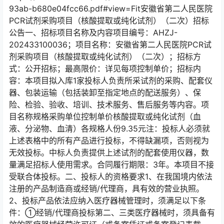
93ab-b680e04fcc66.pdf#view=Fit安徽省第二人民医院
PCR试剂采购项目（核酸提取或纯化试剂）（二次）招标
公告一、招标项目名称及内容项目编号：AHZJ-
202433100036；项目名称：安徽省第二人民医院PCR试
剂采购项目（核酸提取或纯化试剂）（二次）；招标方
式：公开招标；最高限价：详见每项控制单价；招标内
容：本项目拟入库1家投标人负责所采试剂的采购、配套仪
器、包装运输（包括装卸至指定地点的配送服务）、保
险、检验、验收、培训、技术服务、售后服务等内容。项
目名称规格采购单位控制单价核酸提取或纯化试剂（血
液、分泌物、血清）各规格人份9.35元注：投标人必须就
上述表格中的所有产品进行投标，不得缺漏项，否则视为
无效投标。中标人负责提供上述试剂的配套使用仪器，数
量满足招标人使用需求。合同履行期限：3年。本项目不接
受联合体投标。二、投标人的资格要求1、在我国境内依法
注册的产品制造商或经销/代理商，具有效的营业执照。
2、投标产品依法应纳入医疗器械管理时，须满足以下条
件：①经销/代理商投标第二、三类医疗器械时，须具备有