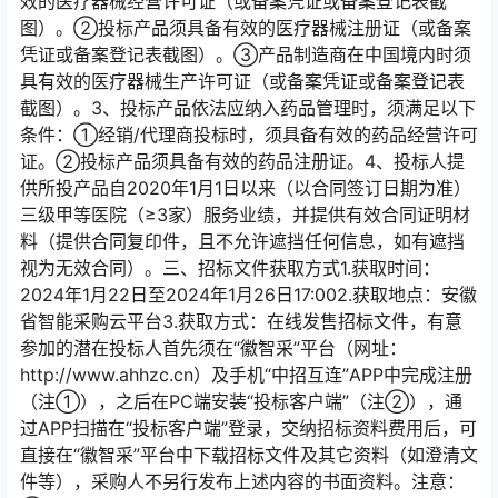
效的医疗器械经营许可证（或备案凭证或备案登记表截
图）。②投标产品须具备有效的医疗器械注册证（或备案
凭证或备案登记表截图）。③产品制造商在中国境内时须
具有效的医疗器械生产许可证（或备案凭证或备案登记表
截图）。3、投标产品依法应纳入药品管理时，须满足以下
条件：①经销/代理商投标时，须具备有效的药品经营许可
证。②投标产品须具备有效的药品注册证。4、投标人提
供所投产品自2020年1月1日以来（以合同签订日期为准）
三级甲等医院（≥3家）服务业绩，并提供有效合同证明材
料（提供合同复印件，且不允许遮挡任何信息，如有遮挡
视为无效合同）。三、招标文件获取方式1.获取时间：
2024年1月22日至2024年1月26日17:002.获取地点：安徽
省智能采购云平台3.获取方式：在线发售招标文件，有意
参加的潜在投标人首先须在“徽智采”平台（网址：
http://www.ahhzc.cn）及手机“中招互连”APP中完成注册
（注①），之后在PC端安装“投标客户端”（注②），通
过APP扫描在“投标客户端”登录，交纳招标资料费用后，可
直接在“徽智采”平台中下载招标文件及其它资料（如澄清文
件等），采购人不另行发布上述内容的书面资料。注意：