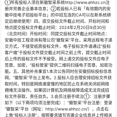
①所有投标人须在新徽智采系统http://www.ahhzc.cn注
册并完善企业基本信息；②若投标人已有「有效期内的安
徽中技电子招投标平台」的中招互连的CA可以在新系统绑
定后继续使用！四、提交投标文件截止时间、开标时间和
地点提交投标文件截止时间：2024年2月20日9点30分
（北京时间）开标时间：同提交投标文件截止时间地点：
安徽中技工程咨询有限公司“徽智采”平台，采用远程电子递
交方式，不接受纸质投标文件，电子投标文件请通过“投标
客户端”于投标文件提交截止时间之前上传，提交截止时间
后上传的投标文件不予接受。网上递交的投标文件应电子
签章、加密，“投标管家”提供二维码扫描电子签章、加密功
能。五、其他补充事宜1.本次公告同时在安徽招标投标信息
网、“徽智采”平台上发布。2.投标人应合理安排招标文件获
取时间，特别是网络速度慢的地区防止在系统关闭前网络
拥堵无法操作。如果因计算机及网络故障造成无法完成招
标文件获取，责任自负。3.会员注册手续注①：注册步骤
如下（以下两项均须注册完成）：“徽智采”平台注册：登录
“徽智采”平台（网址：http://www.ahhzc.cn/），点击右
上角“投标人注册”，按照要求填写完善企业信息并上传相关