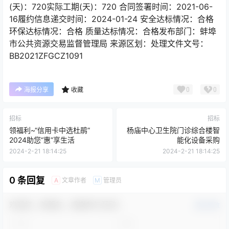
(天)：720实际工期(天)：720 合同签署时间：2021-06-
16履约信息递交时间：2024-01-24 安全达标情况：合格
环保达标情况：合格 质量达标情况：合格发布部门：蚌埠
市公共资源交易监督管理局 来源区划：处理文件文号：
BB2021ZFGCZ1091
0
0
海报分享
收藏
招标
招标
领福利~“信用卡中选杜鹃”
杨庙中心卫生院门诊综合楼智
2024助您“惠”享生活
能化设备采购
2024-2-21 18:14:25
2024-2-21 18:14:25
0 条回复
文章作者
管理员
A
M
欢迎您，新朋友，感谢参与互动！
确认修改