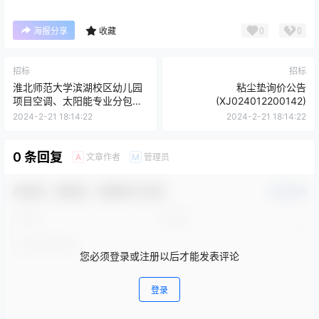
0
0
海报分享
收藏
招标
招标
淮北师范大学滨湖校区幼儿园
粘尘垫询价公告
项目空调、太阳能专业分包工
(XJ024012200142)
程招标公告(一次)
2024-2-21 18:14:22
2024-2-21 18:14:22
0 条回复
文章作者
管理员
A
M
欢迎您，新朋友，感谢参与互动！
确认修改
您必须登录或注册以后才能发表评论
登录