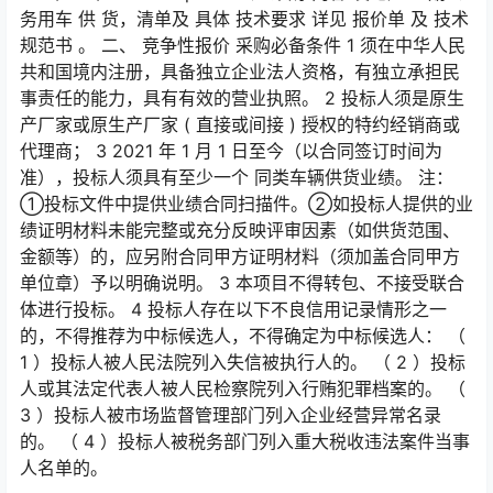
务用车 供 货，清单及 具体 技术要求 详见 报价单 及 技术
规范书 。 二、 竞争性报价 采购必备条件 1 须在中华人民
共和国境内注册，具备独立企业法人资格，有独立承担民
事责任的能力，具有有效的营业执照。 2 投标人须是原生
产厂家或原生产厂家 ( 直接或间接 ) 授权的特约经销商或
代理商； 3 2021 年 1 月 1 日至今（以合同签订时间为
准），投标人须具有至少一个 同类车辆供货业绩。 注：
①投标文件中提供业绩合同扫描件。②如投标人提供的业
绩证明材料未能完整或充分反映评审因素（如供货范围、
金额等）的，应另附合同甲方证明材料（须加盖合同甲方
单位章）予以明确说明。 3 本项目不得转包、不接受联合
体进行投标。 4 投标人存在以下不良信用记录情形之一
的，不得推荐为中标候选人，不得确定为中标候选人： （
1 ）投标人被人民法院列入失信被执行人的。 （ 2 ）投标
人或其法定代表人被人民检察院列入行贿犯罪档案的。 （
3 ）投标人被市场监督管理部门列入企业经营异常名录
的。 （ 4 ）投标人被税务部门列入重大税收违法案件当事
人名单的。