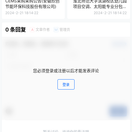
CEMS采购采购公告(安徽欣创
淮北师范大学滨湖校区幼儿园
节能环保科技股份有限公司)
项目空调、太阳能专业分包工
程招标公告(一次)
2024-2-21 18:14:22
2024-2-21 18:14:22
0 条回复
文章作者
管理员
A
M
欢迎您，新朋友，感谢参与互动！
确认修改
您必须登录或注册以后才能发表评论
登录
提交
暂无讨论，说说你的看法吧