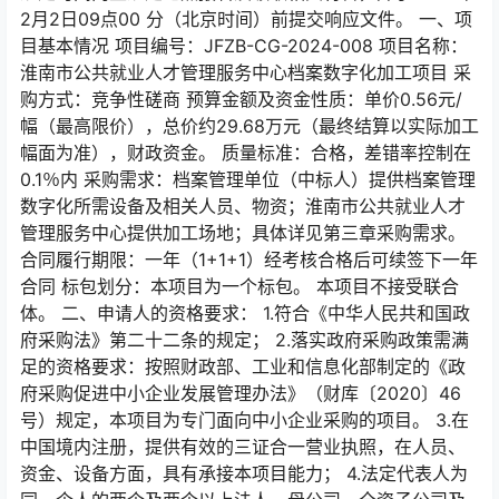
2月2日09点00 分（北京时间）前提交响应文件。 一、项
目基本情况 项目编号：JFZB-CG-2024-008 项目名称：
淮南市公共就业人才管理服务中心档案数字化加工项目 采
购方式：竞争性磋商 预算金额及资金性质：单价0.56元/
幅（最高限价），总价约29.68万元（最终结算以实际加工
幅面为准），财政资金。 质量标准：合格，差错率控制在
0.1％内 采购需求：档案管理单位（中标人）提供档案管理
数字化所需设备及相关人员、物资；淮南市公共就业人才
管理服务中心提供加工场地；具体详见第三章采购需求。
合同履行期限：一年（1+1+1）经考核合格后可续签下一年
合同 标包划分：本项目为一个标包。 本项目不接受联合
体。 二、申请人的资格要求： 1.符合《中华人民共和国政
府采购法》第二十二条的规定； 2.落实政府采购政策需满
足的资格要求：按照财政部、工业和信息化部制定的《政
府采购促进中小企业发展管理办法》（财库〔2020〕46
号）规定，本项目为专门面向中小企业采购的项目。 3.在
中国境内注册，提供有效的三证合一营业执照，在人员、
资金、设备方面，具有承接本项目能力； 4.法定代表人为