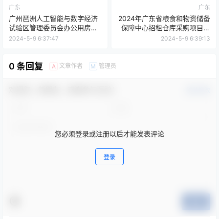
广东
广东
广州琶洲人工智能与数字经济
2024年广东省粮食和物资储备
试验区管理委员会办公用房和
保障中心招租仓库采购项目单
党群服务中心场地租赁招标公
一来源公告
2024-5-9 6:37:47
2024-5-9 6:39:13
告
0 条回复
文章作者
管理员
A
M
欢迎您，新朋友，感谢参与互动！
确认修改
您必须登录或注册以后才能发表评论
登录
提交