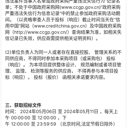
违法案件当事人名单或政府采购严重违法失信行为”记录名
单；不处于中国政府采购网(www.ccgp.gov.cn)“政府采购
严重违法失信行为信息记录”中的禁止参加政府采购活动期
间。（以资格审查人员于投标（响应）截止时间当天在“信
用中国”网站（www.creditchina.gov.cn）及中国政府采购
网（http://www.ccgp.gov.cn/）查询结果为准，如相关失
信记录已失效，供应商需提供相关证明资料）。
(2)单位负责人为同一人或者存在直接控股、 管理关系的不
同供应商，不得同时参加本采购项目（或采购包） 投标
（响应）。 为本项目提供整体设计、 规范编制或者项目管
理、 监理、 检测等服务的供应商， 不得再参与本项目投
标（响应）。 投标（报价） 函相关承诺要求内容。
三、获取招标文件
时间：
2024年05月06日
至
2024年05月11日
，每天上
午
00:00:00
至
12:00:00
，下
午
12:00:00
至
23:59:59
（北京时间,法定节假日除外）