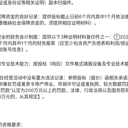
证或身份证等相关证明）副本扫描件。
保障资金的良好记录：提供投标截止日前6个月内其中1个月依法
要缴纳社会保障资金的，须提供相应证明材料）。
全的财务会计制度：提供以下3种证明材料复印件之一：①202
个月内其中1个月的财务报表（应至少包含资产负债表和利润/损
款账号信息》。
和专业技术能力：按投标（响应）文件格式填报设备及专业技术
，在经营活动中没有重大违法记录：参照投标（报价）函相关承
刑事处罚或者责令停产停业、吊销许可证或者执照、较大数额罚
数额罚款”认定为200万元以上的罚款，法律、行政法规以及国务
00万元的，从其规定】。
的资格要求：