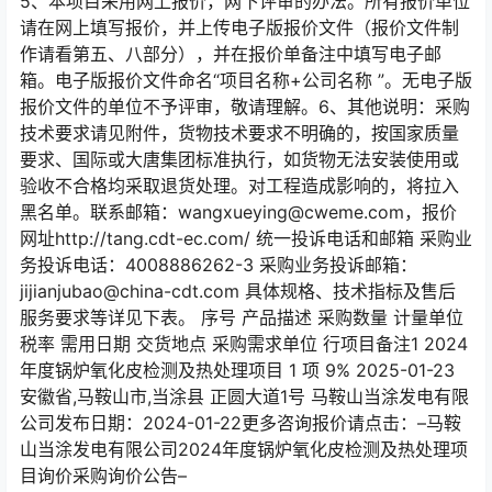
5、本项目采用网上报价，网下评审的办法。所有报价单位
请在网上填写报价，并上传电子版报价文件（报价文件制
作请看第五、八部分），并在报价单备注中填写电子邮
箱。电子版报价文件命名“项目名称+公司名称 ”。无电子版
报价文件的单位不予评审，敬请理解。6、其他说明：采购
技术要求请见附件，货物技术要求不明确的，按国家质量
要求、国际或大唐集团标准执行，如货物无法安装使用或
验收不合格均采取退货处理。对工程造成影响的，将拉入
黑名单。联系邮箱：wangxueying@cweme.com，报价
网址http://tang.cdt-ec.com/ 统一投诉电话和邮箱 采购业
务投诉电话：4008886262-3 采购业务投诉邮箱：
jijianjubao@china-cdt.com 具体规格、技术指标及售后
服务要求等详见下表。 序号 产品描述 采购数量 计量单位
税率 需用日期 交货地点 采购需求单位 行项目备注1 2024
年度锅炉氧化皮检测及热处理项目 1 项 9% 2025-01-23
安徽省,马鞍山市,当涂县 正圆大道1号 马鞍山当涂发电有限
公司发布日期：2024-01-22更多咨询报价请点击：–马鞍
山当涂发电有限公司2024年度锅炉氧化皮检测及热处理项
目询价采购询价公告–