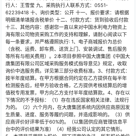
行人：王雪莹 九、采购执行人联系方式：0551-
62239418 十、询价类型：公开 十一、报价要求：请根据
明细清单填报含税单价 十二、付款方式：货到验收后付款
十三、其他内容：感谢您一直以来对中国水利电力物资上
海有限公司物资采购工作的支持和理解，请耐心阅读以下
每一条要求，并严格遵照执行: 1、电子商城报价为总价
（含税、运费、卸车费、送货上门、安装调试、售后服务
等所有与相关费用）。2本项目参照中国大唐集团《中国大
唐集团有限公司区域采购服务模式指导意见》规定，收取
询价中选服务费。详见第三部分收费标准。3、付款方式：
按半年度结算。在甲方根据合同约定在乙方提供在每半年
检测报告后，经甲方验收合格，乙方提供考核结算后的增
值税专用发票，甲方向乙方支付半年度结算款。4、存在以
下情况的不予授标：（1）存在违反国家相关法律、法规行
为的。（2）六个月内，在大唐集团系统内因供应商原因发
生质量、进度、服务等履约问题，并造成影响的。（3）供
应商评价好评率低于60%的。（以集团供应商管理信息平
台中的评价结果为准）（4）经我公司认定的其它情形。