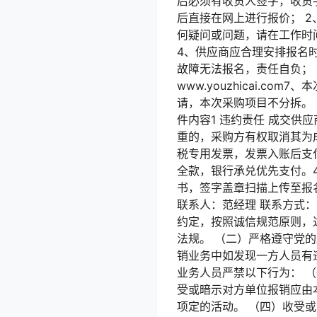
后必须有收货人签字，收货
后直接在网上进行报价； 
何疑问或问题，请在工作时间（
4、供应商应合理安排报名
故障无法报名，责任自负；
www.youzhicai.
请，本次采购项目不分拆。 
件内容1 违约责任 成交
重的，采购方有权取消其为成
税专用发票，发票入账后支付
全款，银行承兑优先支付。4
书，签字盖章扫描上传至报
联系人：范经理 联系方式：
约定，按照诚信规范原则，
法规。 （二）严格遵守党
销业务中如发现一方人员有
业务人员严禁以下行为： 
受或暗示对方单位报销应由
项定的活动。 （四）收受