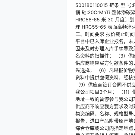
500180110015 链条 型 号
销 轴:20CrMnTi 整体渗碳淬
HRC58-65 米 30 月度计划
理 HRC55-65 表面高频淬
三、时间要求 报价截止时间：
平台中已入库企业报名，未
因未及时办理入库手续导致
名资料的扫描件； （3）
供应商响应买方付款条件的
先选择； （6）凡是报价物
资料中提供虚假资料，经核
（9）供应商签订合同不供
我公司项目3个月； （11
地址一致的暂停参与我公司项
供应商不响应我方要求及时
物资编码、名称、规格型号
报告，进口产品附带原产地
综合仓库或公司内指定地点，