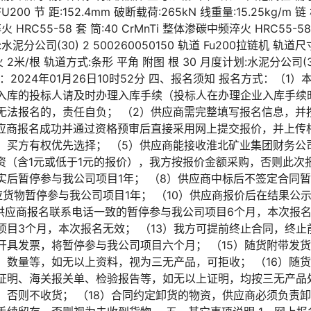
:FU200 节 距:152.4mm 破断载荷:265kN 线重量:15.25kg/m 链 
火 HRC55-58 套 筒:40 CrMnTi 整体渗碳中频淬火 HRC55-5
:水泥分公司(30) 2 500260050150 轨道 Fu200拉链机 轨道尺
火 2米/根 轨道方式:条形 平角 附图 根 30 月度计划:水泥分公司
2024年01月26日10时52分 四、报名须知 报名方式：（1
入库的投标人请及时办理入库手续（投标人在办理企业入库手续
无法报名的，责任自负； （2）供应商需完整填写报名信息，并
供应商报名成功并通过资格预审后直接采用网上提交报价，并上传相
，买方有权优先选择； （5）供应商能接收淮北矿业集团财务公
资（含1元或低于1元的报价），我方按报价金额采购，否则此次
实后暂停参与我公司项目1年； （8）供应商中标后不签定合同暂
应货物暂停参与我公司项目1年； （10）供应商报价后在结果公
）供应商报名联系电话一致的暂停参与我公司项目6个月，本次报名无
目3个月，本次报名无效； （13）我方可提前终止合同，终止前
开具发票，将暂停参与我公司项目六个月； （15）随货附带发
、数量等，如无以上资料，视为三无产品，可拒收； （16）随
证明、海关报关单、检验报告等，如无以上证明，均按三无产品处
否则不收货； （18）合同约定卸货的物资，供应商必须负责卸