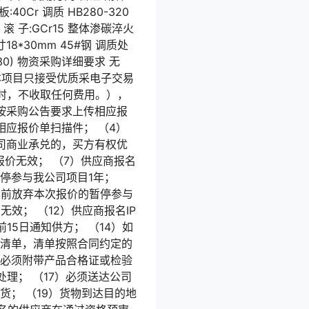
板:40Cr 调质 HB280-320
8 滚 子:GCr15 整体渗碳淬火
寸18*30mm 45#钢 调质处
(30) 物资采购详细要求 无
）本项目只接受优质采电子交易
时，不收取任何费用。），
按采购公告要求上传相应报
应报价单扫描件； （4）
司商业承兑的，买方有权优
报价无效； （7）供应商报名
停参与我公司项目1年；
示前放弃本次报价的暂停参与
效； （12）供应商报名IP
15日通知供方； （14）如
货清单，清单按照合同约定的
货必须附带产品合格证或检验
理； （17）必须送达公司
货； （19）货物到达目的地