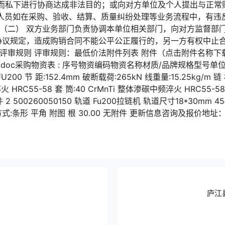
而私下进行协商达成非法目的；或向对方单位及个人提出与正常
双方人员如在采购、验收、结算、质量纠纷处理等业务流程中，有
 （二） 双方业务部门负责协调本单位相关部门，向对方监督部
协议规定，造成购销合同不能公平公正履行的，另一方有权中止合
评审规则 评审规则：最低价法附件列表 附件（点击附件名称下载
）.doc采购物资表 : 序号物资编码物资名称材质/品牌规格型号单
:FU200 节 距:152.4mm 破断载荷:265kN 线重量:15.25kg/m 链 
火 HRC55-58 套 筒:40 CrMnTi 整体渗碳中频淬火 HRC55-5
附件 2 500260050150 轨道 Fu200拉链机 轨道尺寸18*30mm 4
方式:条形 平角 附图 根 30.00 无附件 更新信息咨询及报价地
庐江