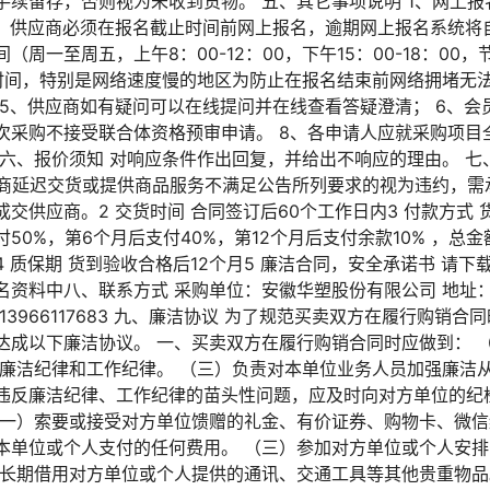
手续留存，否则视为未收到货物。 五、其它事项说明 1、网上
2、供应商必须在报名截止时间前网上报名，逾期网上报名系统将自
周一至周五，上午8：00-12：00，下午15：00-18：0
时间，特别是网络速度慢的地区为防止在报名结束前网络拥堵无
 5、供应商如有疑问可以在线提问并在线查看答疑澄清； 6、会
com7、本次采购不接受联合体资格预审申请。 8、各申请人应就采购
六、报价须知 对响应条件作出回复，并给出不响应的理由。 七、
供应商延迟交货或提供商品服务不满足公告所列要求的视为违约，
交供应商。2 交货时间 合同签订后60个工作日内3 付款方式
50%，第6个月后支付40%，第12个月后支付余款10% ，总
 质保期 货到验收合格后12个月5 廉洁合同，安全承诺书 请
名资料中八、联系方式 采购单位：安徽华塑股份有限公司 地址
13966117683 九、廉洁协议 为了规范买卖双方在履行购销
达成以下廉洁协议。 一、买卖双方在履行购销合同时应做到： 
的廉洁纪律和工作纪律。 （三）负责对本单位业务人员加强廉洁
违反廉洁纪律、工作纪律的苗头性问题，应及时向对方单位的纪
（一）索要或接受对方单位馈赠的礼金、有价证券、购物卡、微信
本单位或个人支付的任何费用。 （三）参加对方单位或个人安排
或长期借用对方单位或个人提供的通讯、交通工具等其他贵重物品