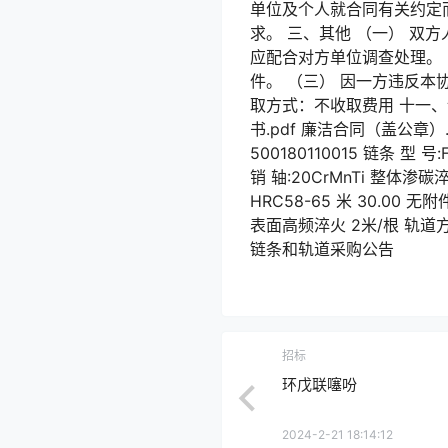
单位及个人就合同有关约定
求。 三、其他 （一） 
应配合对方单位调查处理。
件。 （三） 因一方违反本
取方式：不收取费用 十一、
书.pdf 廉洁合同（盖公章
500180110015 链条 型 号
销 轴:20CrMnTi 整体渗碳淬
HRC58-65 米 30.00 无
表面高频淬火 2米/根 轨道
链条和轨道采购公告
招标
环戊联噻吩
2024-2-21 18:14:12