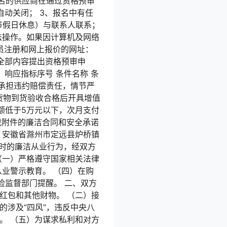
报名的供应商在通过资格预审
动关闭； 3、报名中有任
0，节假日休息）与联系人联系；
法操作。如果因计算机及网络
员注册和网上报价的网址：
项目全部内容提出资格预审申
响应指标序号 条件名称 条
需承担违约赔偿责任，情节严
 货物到货验收合格后开具增值
金额低于5万元以下，次月支付
下载附件的廉洁合同和安全承诺
：安徽省滁州市定远县炉桥镇
合同时的廉洁从业行为，经双方
（一）严格遵守国家相关法律
从业警示教育。 （四）在购
检监督部门提醒。 二、双方
红包和其他财物。 （二）接
的涉及“四风”，违反中央八
。 （五）为谋求私利和对方