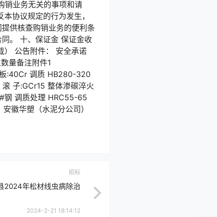
购销业务无关的事项和请
违反本协议规定的行为发生，
门提供核查购销业务的便利条
同。 十、保证金 保证金收
） 公告附件： 安全承诺
位数量备注附件1
板:40Cr 调质 HB280-320
8 滚 子:GCr15 整体渗碳淬火
5#钢 调质处理 HRC55-65
址： 安徽华塑（水泥分公司）
招标
县2024年松材线虫病除治
2024-2-21 18:14:12