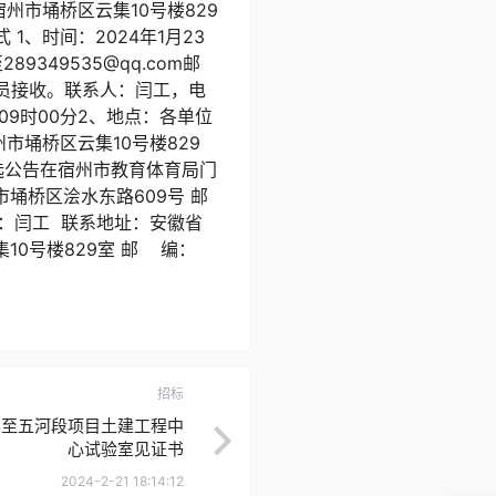
州市埇桥区云集10号楼829
、时间：2024年1月23
349535@qq.com邮
员接收。联系人：闫工，电
日09时00分2、地点：各单位
市埇桥区云集10号楼829
选公告在宿州市教育体育局门
埇桥区浍水东路609号 邮
系人：闫工 联系地址：安徽省
集10号楼829室 邮 编：
招标
界至五河段项目土建工程中
心试验室见证书
2024-2-21 18:14:12