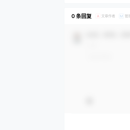
0 条回复
文章作者
管
A
M
欢迎您，新朋友，感谢