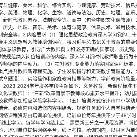
育与健康、美术、科学、综合实践、心理健康、劳动技术、信息
学、英语、物理、化学、生物、道德与法治、历史、地理、音乐
、新时代教师素养、法制安全等。高中（包含中职文化课教师）
、历史、地理、音乐、美术、体育与健康、信息技术、通用技术
制安全等。2.内容要求（1）强化思想政治教育深入学习党的二
会主义思想融入教师培训课程，将习近平总书记关于教育的重要
共同体意识教育，引导广大教师树立和坚持正确的国家观、历史观
师德规范纳入岗位培训必修内容。深入学习新时代教师职业行为
养师德的内生动力。（3）提升教师专业能力落实国家课程标准
重点提升教师新课程实施、学生发展指导和走班教学管理能力，
试命题设计、实验操作和家庭教育指导等能力，学前教育阶段重
2023-2024学年度各学段主题如下：义务教育：新课程标准
文化课教师）：“三新”改革背景下教师核心素养水平提升；幼儿
校教师参加相应学段学科学习。（五）培训方式宿州市中小学幼
结合、必修内容和选修内容相结合、规定任务和个人自学相结合
网络课程资源由培训单位提供，培训单位每年提供不少于48学
行线上学习。每学年学习结束后，需更新三分之一课程资源。岗
料，培训单位提供网络平台，线上考核。承训期内，以县区为单