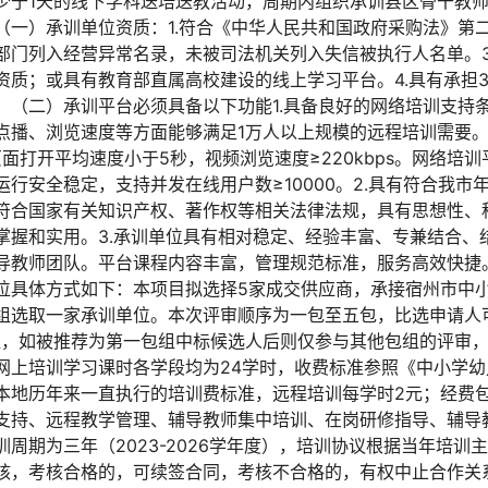
少于1天的线下学科送培送教活动，周期内组织承训县区骨干教师
（一）承训单位资质：1.符合《中华人民共和国政府采购法》第二
部门列入经营异常名录，未被司法机关列入失信被执行人名单。3
资质；或具有教育部直属高校建设的线上学习平台。4.具有承担
。（二）承训平台必须具备以下功能1.具备良好的网络培训支持
点播、浏览速度等方面能够满足1万人以上规模的远程培训需要
，页面打开平均速度小于5秒，视频浏览速度≥220kbps。网络
行安全稳定，支持并发在线用户数≥10000。2.具有符合我市
符合国家有关知识产权、著作权等相关法律法规，具有思想性、
掌握和实用。3.承训单位具有相对稳定、经验丰富、专兼结合、
导教师团队。平台课程内容丰富，管理规范标准，服务高效快捷
位具体方式如下：本项目拟选择5家成交供应商，承接宿州市中
组选取一家承训单位。本次评审顺序为一包至五包，比选申请人
组，如被推荐为第一包组中标候选人后则仅参与其他包组的评审
网上培训学习课时各学段均为24学时，收费标准参照《中小学
本地历年来一直执行的培训费标准，远程培训每学时2元；经费
支持、远程教学管理、辅导教师集中培训、在岗研修指导、辅导
周期为三年（2023-2026学年度），培训协议根据当年培训
核，考核合格的，可续签合同，考核不合格的，有权中止合作关