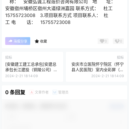
称： 安徽弘诚工程造价咨询有限公司 地 址：
安徽宿州埇桥区宿州大道绿洲嘉园 联系方式： 杜工
15755723008 3.项目联系方式 项目联系人： 杜
工 电 话： 15755723008
0
0
海报分享
收藏
招标
招标
[安徽建工建工总承包]安建总
安庆市立医院怀宁院区（怀宁
承包长江建投（铜陵公司）铜
县人民医院）室内全彩屏（三
陵市义安区电子信息产业园及
次）采购公告
2024-2-21 18:14:09
2024-2-21 18:14:09
电子信息产业园二期EPC项目
门窗专业分包工程标段2招标公
告[答疑澄清公告]
0 条回复
文章作者
管理员
A
M
欢迎您，新朋友，感谢参与互动！
确认修改