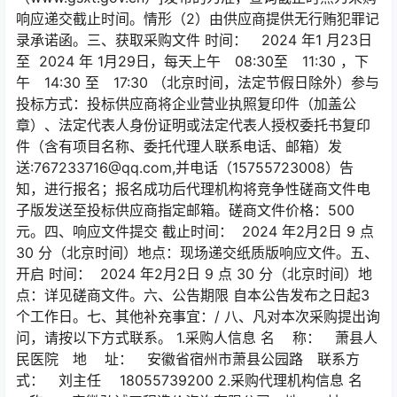
响应递交截止时间。情形（2）由供应商提供无行贿犯罪记
录承诺函。三、获取采购文件 时间： 2024 年1 月23日
至 2024 年 1月29日，每天上午 08:30至 11:30 ，下
午 14:30 至 17:30 （北京时间，法定节假日除外）参与
投标方式：投标供应商将企业营业执照复印件（加盖公
章）、法定代表人身份证明或法定代表人授权委托书复印
件（含有项目名称、委托代理人联系电话、邮箱）发
送:767233716@qq.com,并电话（15755723008）告
知，进行报名；报名成功后代理机构将竞争性磋商文件电
子版发送至投标供应商指定邮箱。磋商文件价格：500
元。四、响应文件提交 截止时间： 2024 年2月2日 9 点
30 分（北京时间）地点：现场递交纸质版响应文件。五、
开启 时间： 2024 年2月2日 9 点 30 分（北京时间）地
点：详见磋商文件。六、公告期限 自本公告发布之日起3
个工作日。七、其他补充事宜：/ 八、凡对本次采购提出询
问，请按以下方式联系。 1.采购人信息 名 称： 萧县人
民医院 地 址： 安徽省宿州市萧县公园路 联系方
式： 刘主任 18055739200 2.采购代理机构信息 名