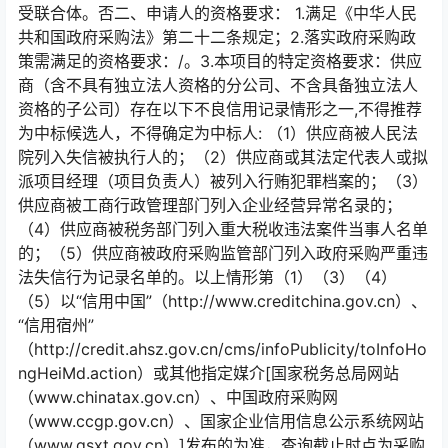
受联合体。否二、申请人的资格要求： 1.满足《中华人民
共和国政府采购法》第二十二条规定；2.落实政府采购政
策需满足的资格要求：/。3.本项目的特定资格要求：供应
商（含不具有独立法人资格的分公司、不含具备独立法人
资格的子公司）存在以下不良信用记录情形之一,不得推荐
为中标候选人，不得确定为中标人: （1）供应商被人民法
院列入失信被执行人的；（2）供应商或其法定代表人或拟
派项目经理（项目负责人）被列入行贿犯罪档案的；（3）
供应商被工商行政管理部门列入企业经营异常名录的；
（4）供应商被税务部门列入重大税收违法案件当事人名单
的；（5）供应商被政府采购监管部门列入政府采购严重违
法失信行为记录名单的。以上情形第（1）（3）（4）
（5）以“信用中国”（http://www.creditchina.gov.cn）、
“信用宿州”
（http://credit.ahsz.gov.cn/cms/infoPublicity/toInfoHo
ngHeiMd.action）或其他指定媒介[国家税务总局网站
（www.chinatax.gov.cn）、中国政府采购网
（www.ccgp.gov.cn）、国家企业信用信息公示系统网站
（www.gsxt.gov.cn）]发布的为准，查询截止时点为采购