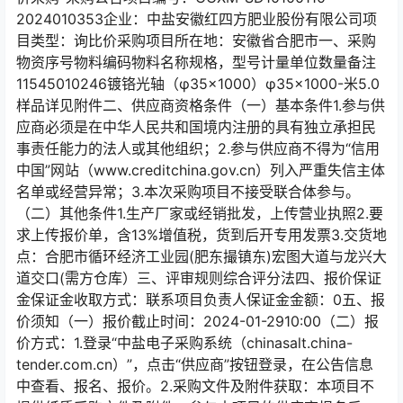
2024010353企业：中盐安徽红四方肥业股份有限公司项
目类型：询比价采购项目所在地：安徽省合肥市一、采购
物资序号物料编码物料名称规格，型号计量单位数量备注
11545010246镀铬光轴（φ35×1000）φ35×1000-米5.0
样品详见附件二、供应商资格条件（一）基本条件1.参与供
应商必须是在中华人民共和国境内注册的具有独立承担民
事责任能力的法人或其他组织；2.参与供应商不得为“信用
中国”网站（www.creditchina.gov.cn）列入严重失信主体
名单或经营异常；3.本次采购项目不接受联合体参与。
（二）其他条件1.生产厂家或经销批发，上传营业执照2.要
求上传报价单，含13%增值税，货到后开专用发票3.交货地
点：合肥市循环经济工业园(肥东撮镇东)宏图大道与龙兴大
道交口(需方仓库）三、评审规则综合评分法四、报价保证
金保证金收取方式：联系项目负责人保证金金额：0五、报
价须知（一）报价截止时间：2024-01-2910:00（二）报
价方式：1.登录“中盐电子采购系统（chinasalt.china-
tender.com.cn）”，点击“供应商”按钮登录，在公告信息
中查看、报名、报价。2.采购文件及附件获取：本项目不