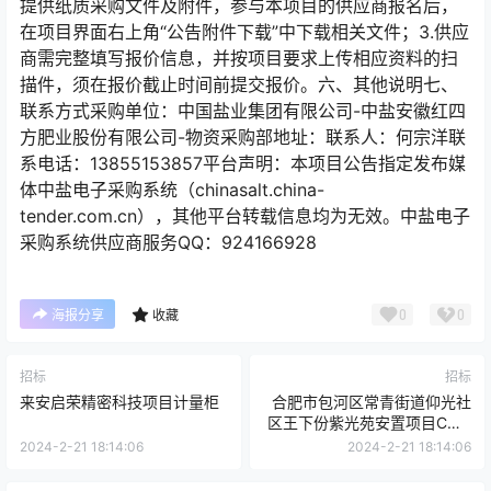
提供纸质采购文件及附件，参与本项目的供应商报名后，
在项目界面右上角“公告附件下载”中下载相关文件；3.供应
商需完整填写报价信息，并按项目要求上传相应资料的扫
描件，须在报价截止时间前提交报价。六、其他说明七、
联系方式采购单位：中国盐业集团有限公司-中盐安徽红四
方肥业股份有限公司-物资采购部地址：联系人：何宗洋联
系电话：13855153857平台声明：本项目公告指定发布媒
体中盐电子采购系统（chinasalt.china-
tender.com.cn），其他平台转载信息均为无效。中盐电子
采购系统供应商服务QQ：924166928
0
0
海报分享
收藏
招标
招标
来安启荣精密科技项目计量柜
合肥市包河区常青街道仰光社
区王下份紫光苑安置项目C、E
组团及晨光南苑安置项目物业
2024-2-21 18:14:06
2024-2-21 18:14:06
服务项目答疑公告