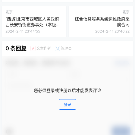
北京
北京
[西城]北京市西城区人民政府
综合信息服务系统运维政府采
西长安街街道办事处（本级）
购合同
2024年1至12月政府采购意向
2024-2-11 23:44:55
2024-2-11 23:46:22
0 条回复
文章作者
管理员
A
M
欢迎您，新朋友，感谢参与互动！
确认修改
您必须登录或注册以后才能发表评论
登录
提交