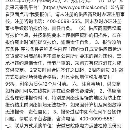
2024年01月27日09时30分 2、报价方式： （1）登录“优
质采云采购平台”（https://www.youzhicai.com/）公告查
看页面点击“我要报价”。请未注册的供应商及时办理注册审
核，注册咨询电话：400-0099-555。因未及时办理注册
审核手续影响报价的，责任自负。 （2）供应商需完整填
写报价信息，并按采购要求上传相应资料的扫描件，须在
报价截止时间前提交报价，逾期责任自负。 3、报价须响
应条件 序号条件名称条件内容 1违约责任成交供应商延迟
交货或提供商品服务不满足公告所列要求的视为违约，需
承担违约赔偿责任，情节严重的，采购方有权取消其为成
交供应商。 2交货时间合同签订之日起，2周内到货 3付款
方式货到现场验收合格后，开具全额增值税发票支付
95%，剩余为质保12个月付清。 六、注意事项1、供应商
如有疑问可以在线提问并在线查看答疑澄清； 2、供应商
应合理安排报价时间，特别是网络速度慢的地区为防止在
报价结束前网络拥堵无法操作。如果因计算机及网络故障
无法报价，责任自负； 3、报价过程中如有任何平台操作
问题，请联系平台客服，咨询电话：400-0099-555；
七、联系方式采购单位：安徽省皖能电力运营检修股份公