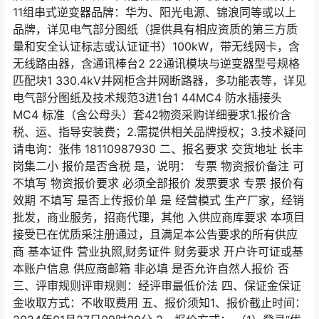
11组串式逆变器品牌：华为、阳光电源、锦浪同等或以上
品牌，详见电气部分图纸（提供具有相应资质的第三方质
量和安全认证标志或认证证书）100kW，带无线网卡，含
无线路由器，含通讯棒台2 22通讯模块与逆变器型号规格
匹配块1 330.4kV并网柜含并网断路器，多功能表等，详见
电气部分图纸及技术规范3进1台1 44MC4 防水插接头
MC4 标准（含公母头）套42物资采购详细要求1.报价含
税、运、指导安装费；2.需提供相关品牌授权；3.技术疑问
请电询：张伟 18110987930 二、报名要求 交货地址 长丰
岗集二小 报价是否含税 是，说明： 专票 物资报价备注 可
不填写 物资报价要求 必须全部报价 发票要求 专票 报价有
效期 不填写 是否上传报价单 是 经营模式 生产厂家，经销
批发，商业服务，招商代理，其他 入供应商库要求 本项目
接受已在优质采注册通过，且满足本公告要求的所有供应
商 基本证件 营业执照,财务证件 财务要求 开户许可证或基
本账户信息 供应商邮箱 非必填 是否允许自然人报价 否
三、评审规则评审规则：经评审最低价法 四、保证金保证
金收取方式：不收取费用 五、报价须知1、报价截止时间：