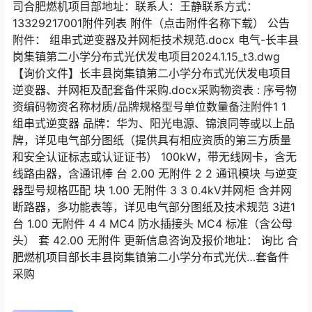
司合肥燃机项目部地址：联系人：王静联系方式：
13329217001附件列表 附件（点击附件名称下载） 公告
附件： 组串式逆变器及并网柜技术规范.docx 电气-长丰县
岗集镇第二小学分布式光伏发电项目2024.1.15_t3.dwg
【询价文件】长丰县岗集镇第二小学分布式光伏发电项目
逆变器、并网柜及配套备件采购.docx采购物资表 : 序号物
资编码物资名称材质/品牌规格型号单位数量备注附件1 1
组串式逆变器 品牌：华为、阳光电源、锦浪同等或以上品
牌，详见电气部分图纸（提供具有相应资质的第三方质量
和安全认证标志或认证证书） 100kW，带无线网卡，含无
线路由器，含通讯棒 台 2.00 无附件 2 2 通讯模块 与逆变
器型号规格匹配 块 1.00 无附件 3 3 0.4kV并网柜 含并网
断路器，多功能表等，详见电气部分图纸及技术规范 3进1
台 1.00 无附件 4 4 MC4 防水插接头 MC4 标准（含公母
头） 套 42.00 无附件 更新信息咨询及报价地址： 询比 合
肥燃机项目部长丰县岗集镇第二小学分布式光伏…套备件
采购