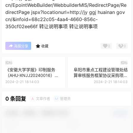
cn/EpointWebBuilder/WebbuilderMIS/RedirectPage/Re
directPage jspx?locationurl=http://jy ggj huainan gov
cn/&infoid=68c22c05-4aa4-4660-856c-
350cf02ee66f 转让说明事项 转让说明事项
0
0
海报分享
收藏
招标
招标
《安徽大学学报》印制服务
阜阳市重点工程建设管理处结
（AHU-XNJJ20240016）延
算审核服务框架协议采购项目
期公告
一标段征集公告
2024-2-21 18:14:03
2024-2-21 18:14:03
0 条回复
文章作者
管理员
A
M
欢迎您，新朋友，感谢参与互动！
确认修改