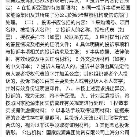
果提起投诉前已依法依规进行异议； 3 投诉书内容符合规
定； 4 在投诉受理的有效期限内； 5 同一投诉事项未经国
家能源集团及其所属子分公司的纪检监察机构或信访部门
处理。 （二）、投诉书应包括的内容： 1 采购编号、项目
名称、被投诉人名称； 2 投诉人的名称、授权代表（如
需）、授权委托书（如需）及联系方式； 3 应附提出异议
的答复情况及相关的证明文件； 4 具体明确的投诉事项和
与投诉事项相关的投诉请求及主张； 5 事实依据、法律依
据、有效线索及相关证明材料； 6 外文投诉材料（如有）
的中文译本； 7 投诉人是法人的，投诉书必须由其法定代
表人或者授权代表签字并加盖公章；其他组织或者个人投
诉的，投诉书必须由其主要负责人或者投诉人本人签字；
并附有效身份证明复印件。 八、未按上述要求提出异议、
投诉的，视为无效，将不予受理。 九、针对恶意投诉，将
按照国家能源集团失信管理有关规定进行处理： 1 捏造事
实或提供虚假材料； 2 以非法手段取得证明材料；证据来
源的合法性存在明显疑问，且投诉人无法证明其取得方式
合法的，视为以非法手段取得证明材料； 3 其他恶意投诉
情形。 公告机构：国家能源集团物资有限公司上海分公司