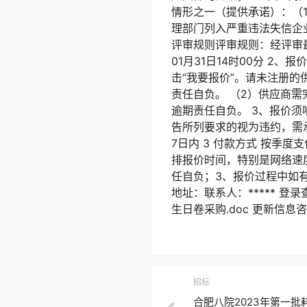
情形之一（提供承诺）：（
理部门列入严重违法失信企
评审规则评审规则：经评审最
01月31日14时00分 2、报价
击“我要报价”。请未注册的
责任自负。 （2）供应商
逾期责任自负。 3、报价须
告所列要求的视为违约，需
7日内 3 付款方式 按季
排报价时间，特别是网络速
任自负；3、报价过程中如有
地址：联系人：***** 登
生日卷采购.doc 更新信
招标
合肥八院2023年第一批