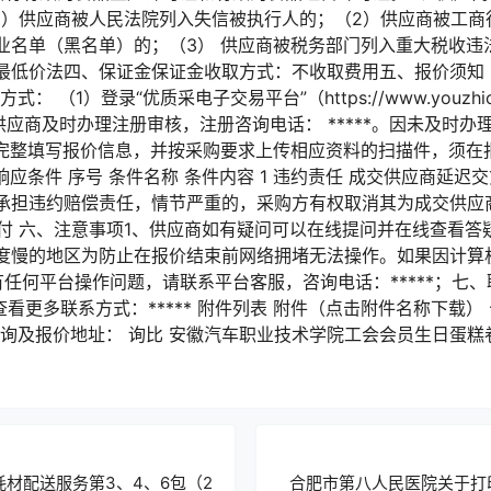
1）供应商被人民法院列入失信被执行人的；（2）供应商被工商
业名单（黑名单）的；（3） 供应商被税务部门列入重大税收违
低价法四、保证金保证金收取方式：不收取费用五、报价须知 1
方式： （1）登录“优质采电子交易平台”（https://www.youzh
供应商及时办理注册审核，注册咨询电话： *****。因未及时
需完整填写报价信息，并按采购要求上传相应资料的扫描件，须在
响应条件 序号 条件名称 条件内容 1 违约责任 成交供应商延
承担违约赔偿责任，情节严重的，采购方有权取消其为成交供应商。
度支付 六、注意事项1、供应商如有疑问可以在线提问并在线查看
度慢的地区为防止在报价结束前网络拥堵无法操作。如果因计算
任何平台操作问题，请联系平台客服，咨询电话：*****；七、联
录查看更多联系方式：***** 附件列表 附件（点击附件名称下载） 
息咨询及报价地址： 询比 安徽汽车职业技术学院工会会员生日蛋
耗材配送服务第3、4、6包（2
合肥市第八人民医院关于打