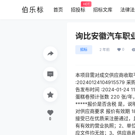
HOT
伯乐标
首页
招投标
招标文库
法律法
询比安徽汽车职
0
招标
2 年前
本项目需对成交供应商收取平
:202401241049155
告发布时间 :2024-01-2
蛋糕卷预计张数 220 张/
*****报价是否含税 是，
对供应商要求 报价有效期 
接受已在优质采注册通过，
0
有有效的营业执照；2、单
应文件均无效；3、供应商