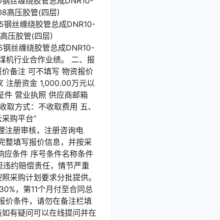
850钢丝缠绕胶管总成DNR10-
208高压胶管(四层)
2865钢丝缠绕胶管总成DNR10-
96高压胶管(四层)
835钢丝缠绕胶管总成DNR10-
型煤机行业合作业绩。 二、报
报价备注 可不填写 物资报价
册资金 1,000.00万元以
件 营业执照 供应商邮箱
收取方式：不收取费用 五、
云采购平台”
及时办理注册审核，注册咨询电
商需完整填写报价信息，并按采
响应条件 序号条件名称条件
担违约赔偿责任，情节严重
按照采购计划要求分批提供。
0%，第11个月付至合同总
应报价条件，请勿在备注栏填
商如有疑问可以在线提问并在