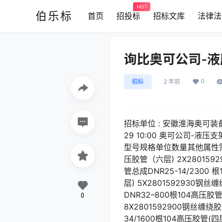
HOT
伯乐标
首页
招投标
招标文库
法律法
询比奥可公司-
0
招标
2 年前
招标单位 : 安徽淮海奥可装备再
29 10:00 奥可公司-液压
型号规格单位数量其他属性需求单
压胶管（六层) 2X2801592
管总成DNR25-14/2300 
层) 5X2801592930钢丝
DNR32–800根104高压胶管
0
8X2801592900钢丝缠绕胶
34/1600根104高压胶管(四