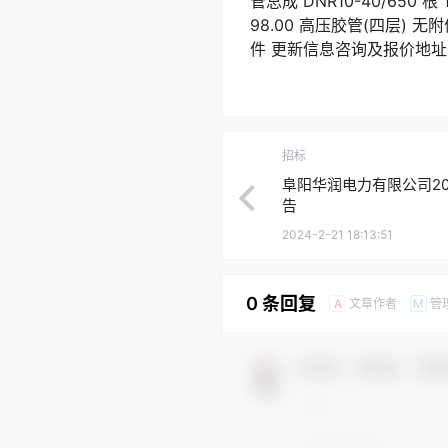
管总成 DNR10-40/650 根
98.00 高压胶管(四层) 无附件
件 更新信息咨询及报价地址
招标
阜阳华润电力有限公司20
告
2024-2-21 18:13:51
0 条回复
文章作者
管
A
M
欢迎您，新朋友，感谢