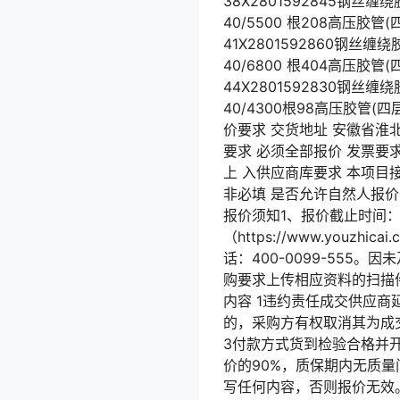
38X2801592845钢丝缠绕
40/5500 根208高压胶管(
41X2801592860钢丝缠绕
40/6800 根404高压胶管(
44X2801592830钢丝缠绕
40/4300根98高压胶
价要求 交货地址 安徽省淮北
要求 必须全部报价 发票要求 
上 入供应商库要求 本项目
非必填 是否允许自然人报价
报价须知1、报价截止时间：2
（https://www.yo
话：400-0099-55
购要求上传相应资料的扫描
内容 1违约责任成交供应
的，采购方有权取消其为成
3付款方式货到检验合格并开
价的90%，质保期内无质量
写任何内容，否则报价无效