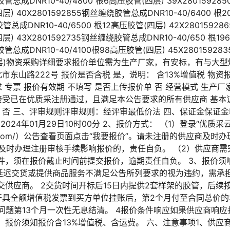
胶管总成DNR10-40/4800 根6高压胶管(四层) 39X2801592
四层) 40X2801592855钢丝缠绕胶管总成DNR10-40/6400 根
胶管总成DNR10-40/6500 根12高压胶管(四层) 42X280159
四层) 43X2801592735钢丝缠绕胶管总成DNR10-40/650 根1
胶管总成DNR10-40/4100根98高压胶管(四层) 45X2801592
管(四层)物资采购详细要求报价单位需为生产厂家，有安标，有与大
市东山路222号 报价是否含税 是，说明： 含13%增值税 物资
专票 报价有效期 不填写 是否上传报价单 否 经营模式 生产厂家 注
接受已在优质采注册通过，且满足本公告要求的所有供应商 基本证
 否 三、评审规则评审规则：经评审最低价法 四、保证金保证金
024年01月29日10时00分 2、报价方式： （1）登录“优质采
uzhicai.com/）公告查看页面点击“我要报价”。请未注册的供应商
5。因未及时办理注册审核手续影响报价的，责任自负。 （2）供应
件，须在报价截止时间前提交报价，逾期责任自负。 3、报价须
商延迟交货或提供商品服务不满足公告所列要求的视为违约，需承
交供应商。 2交货时间开标后15日内提供2套样架的胶管，后续
具全额增值税发票到买方单位挂账后，第2个月付至合同总价的3
问题第13个月一次性无息结清。 4报价条件响应如果供应商响
。报价须知报价含13%增值税、含运费。 六、注意事项1、供应