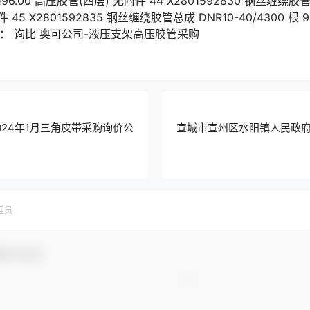
 196.00 高压胶管(四层) 无附件 44 X2801592830 钢丝缠绕胶管总
 45 X2801592835 钢丝缠绕胶管总成 DNR10-40/4300 根 
： 询比 奥可公司-液压支架高压胶管采购
24年1月三角皮带采购询价公
宣城市宣州区水阳镇人民政府
理员
参与互动！