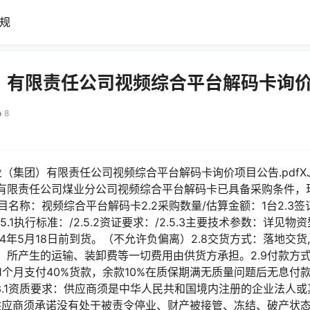
规
）有限责任公司视频综合平台解码卡询
8
集团）有限责任公司视频综合平台解码卡询价项目公告.pdfXJCGZX
有限责任公司煤业分公司视频综合平台解码卡已具备采购条件，
项目名称：视频综合平台解码卡2.2采购数量/估算金额：1台2.3
5.1执行标准：/2.5.2资证要求：/2.5.3主要技术参数：详见
024年5月18日前到货。（不允许负偏离）2.8交货方式：落地交
，所产生的运输、装卸费等一切费用由供货方承担。2.9付款方
11个月支付40%货款，余款10%在质保期满无质量问题后无息付款
3.1资质要求：供应商须是中华人民共和国境内注册的企业法人
供应商须承诺没有处于被责令停业、财产被接管、冻结、破产状态3.