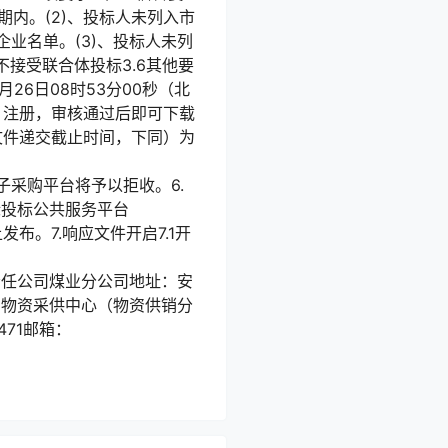
内。(2)、投标人未列入市
信企业名单。(3)、投标人未列
：不接受联合体投标3.6其他要
月26日08时53分00秒（北
tml）注册，审核通过后即可下载
应文件递交截止时间，下同）为
件，电子采购平台将予以拒收。6.
招标投标公共服务平台
cn/)上发布。7.响应文件开启7.1开
）有限责任公司煤业分公司地址：安
司物资采供中心（物资供销分
471邮箱：