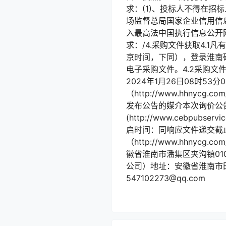
求：(1)、投标人不得在招
场监督总局国家企业信用信息公
入最高法中国执行信息公开网（z
求：/4.采购文件获取4.1凡
京时间，下同），登录淮南矿业集团
电子采购文件。4.2采购文
2024年1月26日08时
（http://www.hhny
发布公告的媒介本次询价公告同时
(http://www.cebpubs
启时间：同响应文件递交截
（http://www.hhny
徽省淮南市潘集区夹沟镇01
公司）地址：安徽省淮南市田家
547102273@qq.com