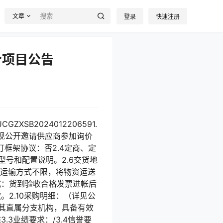
文章
登录
快速注册
价项目公告
SB2024012206591.
现公开邀请供应商参加询价
签订框架协议：否2.4定商、定
物资型号和配置说明。2.6交货地
货,运输方式不限，将物资运送
式：货到验收合格发票进帐后
。2.10采购明细：（详见公
或其直属分支机构，具备有效
3业绩要求：/3.4信誉要