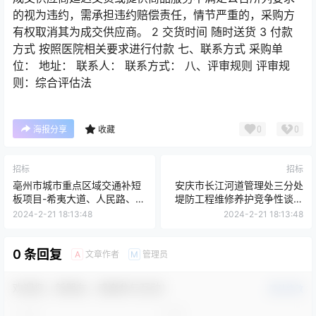
的视为违约，需承担违约赔偿责任，情节严重的，采购方
有权取消其为成交供应商。 2 交货时间 随时送货 3 付款
方式 按照医院相关要求进行付款 七、联系方式 采购单
位： 地址： 联系人： 联系方式： 八、评审规则 评审规
则：综合评估法
0
0
海报分享
收藏
招标
招标
亳州市城市重点区域交通补短
安庆市长江河道管理处三分处
板项目-希夷大道、人民路、和
堤防工程维修养护竞争性谈判
平路、新华路“白加黑”更新改
公告
2024-2-21 18:13:48
2024-2-21 18:13:48
造工程监理招标公告
0 条回复
文章作者
管理员
A
M
欢迎您，新朋友，感谢参与互动！
确认修改