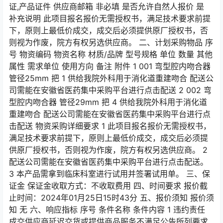
证,产品证件 供应商邮箱 非必填 是否允许自然人报价 是
补充说明 此项目报名报价无需授权书，满足技术要求前提
下，原则上最低价成交，成交后必须提供原厂授权书，否
则视为作废，院方有权另选供应商。 二、计划采购物品 序
号 物资编码 物资名称 材质/品牌 型号规格 单位 数量 其他
属性 需求单位 使用方向 备注 附件 1 001 弯型腔内吻合器
管径25mm 把 1 供给我院外科用于消化道重建吻合 配送公
司需能在安徽省医药集中采购平台进行点击配送 2 002 弯
型腔内吻合器 管径29mm 把 4 供给我院外科用于消化道
重建吻合 配送公司需能在安徽省医药集中采购平台进行点
击配送 物资采购详细要求 1 此项目报名报价无需授权书，
满足技术要求前提下，原则上最低价成交，成交后必须提
供原厂授权书，否则视为作废，院方有权另选供应商。 2
配送公司需能在安徽省医药集中采购平台进行点击配送。
3 本产品需拿到临床科室进行试用并签署试用单。 三、保
证金 保证金收取方式：不收取费用 四、时间要求 报价截
止时间：2024年01月25日15时43分 五、报价须知 报价须
知 无 六、响应指标 序号 条件名称 条件内容 1 违约责任
成交供应商延迟交货或提供商品服务不满足公告所列要求