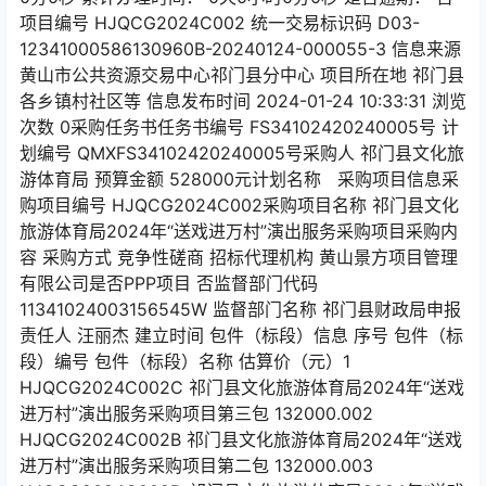
项目编号 HJQCG2024C002 统一交易标识码 D03-
12341000586130960B-20240124-000055-3 信息来源
黄山市公共资源交易中心祁门县分中心 项目所在地 祁门县
各乡镇村社区等 信息发布时间 2024-01-24 10:33:31 浏览
次数 0采购任务书任务书编号 FS34102420240005号 计
划编号 QMXFS34102420240005号采购人 祁门县文化旅
游体育局 预算金额 528000元计划名称 采购项目信息采
购项目编号 HJQCG2024C002采购项目名称 祁门县文化
旅游体育局2024年“送戏进万村”演出服务采购项目采购内
容 采购方式 竞争性磋商 招标代理机构 黄山景方项目管理
有限公司是否PPP项目 否监督部门代码
11341024003156545W 监督部门名称 祁门县财政局申报
责任人 汪丽杰 建立时间 包件（标段）信息 序号 包件（标
段）编号 包件（标段）名称 估算价（元）1
HJQCG2024C002C 祁门县文化旅游体育局2024年“送戏
进万村”演出服务采购项目第三包 132000.002
HJQCG2024C002B 祁门县文化旅游体育局2024年“送戏
进万村”演出服务采购项目第二包 132000.003