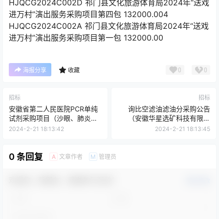
HJQCG2024C002D 祁门县文化旅游体育局2024年“送戏
进万村”演出服务采购项目第四包 132000.004
HJQCG2024C002A 祁门县文化旅游体育局2024年“送戏
进万村”演出服务采购项目第一包 132000.00
0
0
海报分享
收藏
招标
招标
安徽省第二人民医院PCR单纯
询比空滤油滤油分采购公告
试剂采购项目（沙眼、肺炎、
（安徽华星选矿科技有限公
和肺炎支原体核酸检测试剂盒
司）
2024-2-21 18:13:42
2024-2-21 18:13:45
（荧光PCR法））（二次）招
标公告
0 条回复
文章作者
管理员
A
M
欢迎您，新朋友，感谢参与互动！
确认修改