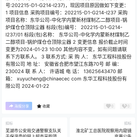
号:202215-D1-G214-I237)，现因项目原因做如下变更：
1 项目信息 采购项目编号：202215-D1-G214-I237 采购
项目名称：东华公司-中化学内蒙新材煤制乙二醇项目-锅
炉煤仓仓顶除尘器 标段(包)编号： 202215-D1-G214-
I237/01 标段(包)名称： 东华公司-中化学内蒙新材煤制乙
二醇项目-锅炉煤仓仓顶除尘器 2 变更信息 报价截止时间
变更为2024-01-23 10:00 其他内容不变，如有问题请联
系下方联系人。 3 联系方式: 采 购 人： 东华工程科技股份
有限公司 地 址： 安徽省合肥市望江东路70号 邮 编：
230024 联 系 人： 许语城 电 话： 13625643470 邮
箱： xuyucheng@chinaecec com 东华工程科技股份有
限公司 2024-01-22
0
0
海报分享
收藏
招标
招标
芜湖市公安局交通警察支队关
淮北矿工总医院观察用内窥镜
于保温壶的网上超市采购项目
变更公告