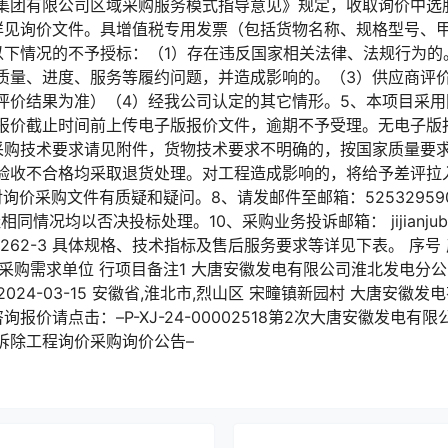
集团有限公司区域采购服务模式指导意见》规定，收取询价中选
详见询价文件。具增值税专用发票（包括货物名称、规格型号、
以下情况的不予授标：（1）存在违反国家相关法律、法规行为的
质量、进度、服务等履约问题，并造成影响的。（3）供应商评价
评价结果为准）（4）经我公司认定的其它情形。5、本项目采
报价截止时间前上传电子版报价文件，逾期不予受理。无电子版
采购技术要求请见附件，货物技术要求不明确的，按国家质量要
验收不合格均采取退货处理。对工程造成影响的，将给予差评拉
价采购文件有质疑和疑问。8、请发邮件至邮箱：525329590@q
址相同情况均以否决投标处理。10、采购业务投诉邮箱： jijianjubao
6262-3 具体规格、技术指标及售后服务要求等详见下表。 序号
点 采购需求单位 行项目备注1 大唐安徽发电有限公司淮北发电分
 2024-03-15 安徽省,淮北市,烈山区 宋疃镇新园村 大唐安
多咨询报价请点击：–P-XJ-24-00002518第2次大唐安徽发电
拆除工程询价采购询价公告–