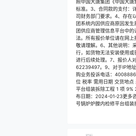
照中国大唐集团《中国大唐
标准。3、合同款的支付：
司财务部门要求。4、存在
团系统内因供应商原因发生
团供应商管理信息平台中的
法。所有报价单位请在网上
敬请理解。6、其他说明：
行，如货物无法安装使用或
进行后续处理。7、报价人对询
62239497。9、对于IP地
购业务投诉电话：400888
位 税率 需用日期 交货地
平台组装拆除工程 1 项 9%
布日期：2024-01-23更
号锅炉炉膛内检修平台组装
招标