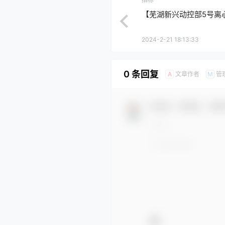
【芜湖新兴动控部5号离
2024-2-21 18:13:33
0 条回复
文章作者
管
A
M
欢迎您，新朋友，感谢