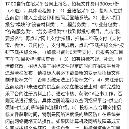
17:00自行在招采平台网上报名，招标文件费用300元/份
（不退）。具体流程如下：1）登陆招采平台，投标人在供
应商窗口输入企业名称和密码后登陆系统。2）进入“项目
报名”模块的“设备材料类”、“工程劳务类”、“专业分包类”、
“咨询服务类”、“劳务班组类”中找到拟投标项目，点击“我
要报名”；再点击“网上支付”按钮，扫描二维码支付（支付
宝、微信、云闪付），支付完成后，点击“下载招标文件”按
钮下载招标文件。（如标书费为0无需支付，已报名的项目
可在“项目投标”模块查看。）3）如有招标答疑、补遗、澄
清或修改，招标人将于招标文件规定的时间在招采平台补
遗澄清栏发布，请投标人务必下载最新的变更后招标文件
制作投标文件，否则系统无法上传投标文件。4）未注册供
应商及终审未通过的供应商必须在报名截止时间前完成招
采平台的注册资料上传、通过审核、获取CA证书工作，否
则无法进行报名。具体注册流程可以查阅招采平台–供应商
须知–供应商系统操作流程介绍。5）投标人应合理安排招
标文件获取时间，特别是网络速度慢的地区防止在系统关
闭前网络拥堵无法操作。如果因计算机及网络故障造成无
法完成招标文件获取，责任自负。七、投标保证金本项目