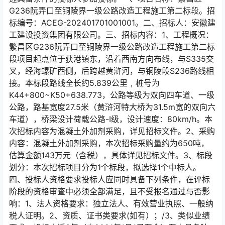
G236阮弄口至铜陵界一级公路改造工程施工第二标段。招
标编号：ACEG-202401701001001。二、招标人：安徽建
工建设投资集团有限公司。三、招标内容：1、工程概况：
繁昌区G236阮弄口至铜陵界一级公路改造工程施工第二标
段项目起点位于获港镇东，沿着西南方向布线，与S335交
叉，经海螺矿西侧，后跨越黄浒河，与铜陵段S236路线相
接。本标段路线全长约5.839公里﹐桩号为
K44+800~K50+638.773，公路等级为双向四车道、一级
公路，路基宽度27.5米（黄浒河特大桥为31.5m宽的双向六
车道），桥梁设计荷载公路-Ⅰ级，设计速度：80km/h。本
次招标内容为混凝土外加剂采购，详见招标文件。2、采购
内容：混凝土外加剂采购，本次招标采购量约为650吨，
估算金额143万元（含税），具体详见招标文件。3、标段
划分：本次招标项目分为1个标段，拟选择1个中标人。
四、投标人资格要求投标人应同时具备下列条件，在评标
阶段的资格审查中必须全部满足，且不受报名通过与否影
响：1、法人资格要求：独立法人、有效营业执照、一般纳
税人证明。2、资质、证书类要求(如有）；/3、类似业绩