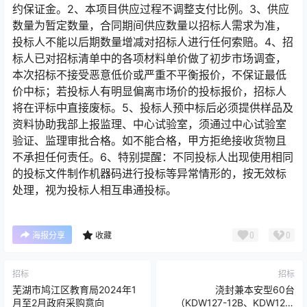
约保证金。2、本项目供应过程不调整支付比例。3、供应
数量为暂定数量，合同期间供应数量以招标人需求为准，
投标人不能以后期数量增减对招标人进行任何索赔。4、招
标人已对招标清单中的各项材料单价做了初步市场调查，
本次招标不接受恶意低价或严重不平衡报价，不保证最低
价中标；若投标人有明显偏离市场价的投标报价，招标人
将在评标中直接废标。5、投标人预中标后必须提供样品及
资料协助我部上报监理、中心试验室，须通过中心试验室
验证、监理审批合格。如不能合格，甲方拒绝接收货物且
不承担任何责任。6、特别提醒：不同投标人出现使用相同
的投标文件制作机器码进行投标等异常情形的，按无效标
处理，视为投标人相互串通投标。
0
0
海报分享
收藏
招标
招标
芜湖市鸠江区教育局2024年1
浇封兼本安型60台
月至2月政府采购意向
（KDW127-12B、KDW127-