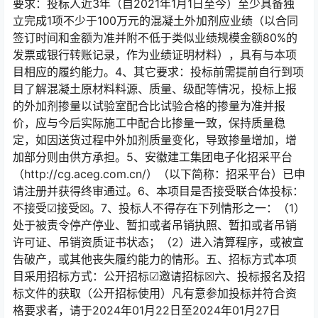
要求：投标人近3年（自2021年1月1日至今）至少具备独
立完成1项不少于100万元的混凝土外加剂应业绩（以合同
签订时间和金额为准并附不低于类似业绩规模金额80%的
发票或银行转账记录，作为业绩证明材料），具有与本项
目相应的履约能力。4、其它要求：投标前需提前自行到项
目了解混凝土原材料料源、质量、级配等情况，投标上报
的外加剂掺量以试验室配合比试验合格的掺量为准并报
价，应与今后实际施工中配合比掺量一致，保持质量稳
定，如因送货过程中外加剂质量变化，导致掺量增加，增
加部分则由供方承担。5、安徽建工集团电子化招采平台
（http://cg.aceg.com.cn/）（以下简称：招采平台）已申
请注册并获得终审通过。6、本项目是否接受联合体投标：
不接受☑接受☒。7、投标人不得存在下列情形之一：（1）
处于被责令停产停业、暂扣或者吊销执照、暂扣或者吊销
许可证、吊销资质证书状态；（2）进入清算程序，或被宣
告破产，或其他丧失履约能力的情形。五、招标方式本项
目采用招标方式：公开招标☑邀请招标☒六、投标报名及招
标文件的获取（公开招标使用）凡有意参加投标并符合资
格要求者，请于2024年01月22日至2024年01月27日