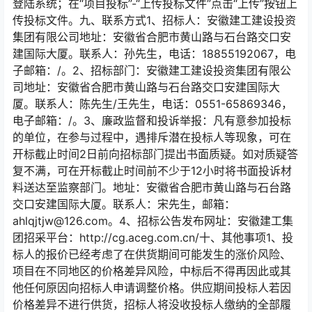
登陆系统；在“项目投标”-“上传投标文件”点击“上传”按钮上
传投标文件。九、联系方式1、招标人：安徽建工建设投资
集团有限公司地址：安徽省合肥市黄山路与石台路交口安
建国际大厦。联系人：孙先生，电话：18855192067，电
子邮箱：/。2、招标部门：安徽建工建设投资集团有限公
司地址：安徽省合肥市黄山路与石台路交口安建国际大
厦。联系人：陈先生/王先生，电话：0551-65869346，
电子邮箱：/。3、廉政监督和投诉举报：凡有意参加投标
的单位，在参与过程中，遇排斥潜在投标人等现象，可在
开标截止时间2日前向招标部门提出书面质疑。如对质疑答
复不满，可在开标截止时间前不少于12小时将书面投诉材
料送达至监察部门。地址：安徽省合肥市黄山路与石台路
交口安建国际大厦。联系人：宋先生，邮箱：
ahlqjtjw@126.com。4、招标公告发布网址：安徽建工集
团招采平台：http://cg.aceg.com.cn/十、其他事项1、投
标人的报价已经考虑了在供货期间可能发生的涨价风险、
项目在不同地区的价格差异风险，中标后不得再因此或其
他任何原因向招标人申请调整价格。供应期间投标人若因
价格差异不进行供货，招标人将没收投标人缴纳的全部履