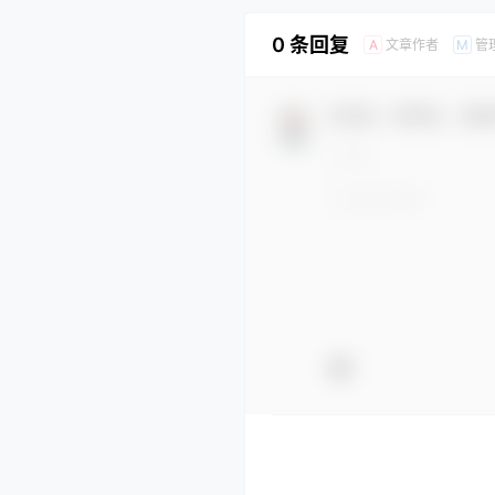
0 条回复
文章作者
管
A
M
欢迎您，新朋友，感谢