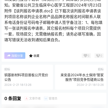
知。安徽省公共卫生临床中心医学工程部2024年1月23日
附件【谈判报名申请表.doc】已下载次谈判报名申请表谈
判项目名称谈判企业名称产品品牌名称报名时间联系人联
系电话身份证号码电子邮箱申请人签字备注注：1、每包填
写一张谈判报名申请表，其它报名材料每个项目只需提供
一套，现场提交；无需缴纳报名费；请务必填写准确，因
填写错误无法收到通知后果自负。
0
0
海报分享
收藏
招标
招标
铜基新材料项目普板公开竞价
来安县2024年水土保持“管家
公告
服务”项目竞争性磋商公告
2024-2-21 18:13:26
2024-2-21 18:13:26
0 条回复
文章作者
管理员
A
M