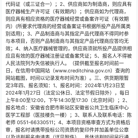
代码证（或三证合一）；2、供应商如为制造商，则应具有
医疗器械生产许可证（有效期内）；供应商如为代理商，
则应具有相应资格的医疗器械经营或备案许可证（有效期
内）(所要求代理商的经营或备案证书根据所投产品所属类
别适用)；3、产品制造商与其指定产品代理商不得同时参
与本项目，否则产品制造商与其指定产品代理商应答均无
效；4、纳入医疗器械管理的，供应商须就所投产品提供相
应且有效的医疗器械注册证或备案凭证；5、报名人不得被
人民法院列为失信被执行人。（提供截至报名时间前一
日，在信用中国网站（www.creditchina.gov.cn）查询的
网站截图，时间以记录发布时间为准）。三、供货期限暂
定3年四、报名须知：1、报名时间：2024年1月23日至
2024年1月27日（法定公休日、法定节假日除外），每日
上午8:00至12:00，下午14:30至17:30（北京时间）；2、
报名地点：安徽省合肥市新站区安徽省公共卫生临床中心
医学工程部（医技楼负一楼）；3、联系人及联系电话：陈
老师 0551-66330511；4、本项目资格审查方式为资格后
审，报名时请携带投标公司资质的复印件并加盖单位公章
以及谈判报名申请表（详见附件），具体谈判时间另行通