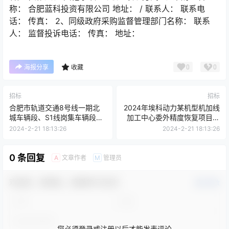
称： 合肥蓝科投资有限公司 地址： / 联系人： 联系电
话： 传真： 2、同级政府采购监督管理部门名称： 联系
人： 监督投诉电话： 传真： 地址：
0
0
海报分享
收藏
招标
招标
合肥市轨道交通8号线一期北
2024年埃科动力某机型机加线
城车辆段、S1线岗集车辆段、
加工中心委外精度恢复项目项
线网控制及应急救援指挥中
目公告
2024-2-21 18:13:26
2024-2-21 18:13:26
心、BK202304地块人防工程
第三方质量检测服务
0 条回复
文章作者
管理员
A
M
欢迎您，新朋友，感谢参与互动！
确认修改
您必须登录或注册以后才能发表评论